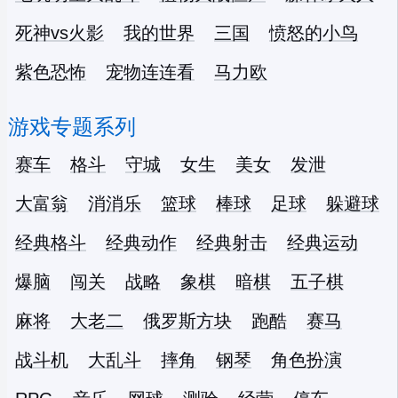
死神vs火影
我的世界
三国
愤怒的小鸟
紫色恐怖
宠物连连看
马力欧
游戏专题系列
赛车
格斗
守城
女生
美女
发泄
大富翁
消消乐
篮球
棒球
足球
躲避球
经典格斗
经典动作
经典射击
经典运动
爆脑
闯关
战略
象棋
暗棋
五子棋
麻将
大老二
俄罗斯方块
跑酷
赛马
战斗机
大乱斗
摔角
钢琴
角色扮演