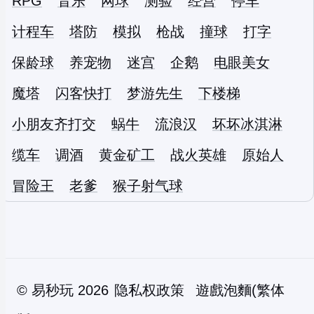
RPG
音乐
网球
测验
经营
停车
计程车
塔防
模拟
枪战
撞球
打字
保龄球
养宠物
迷宫
企鹅
电眼美女
魔塔
闪客快打
梦游先生
下楼梯
小朋友齐打交
蜗牛
流浪汉
坏坏冰淇淋
缆车
调酒
黄金矿工
战火英雄
原始人
冒险王
老爹
猴子射气球
©
易秒玩
2026
隐私权政策
遊戲泡麵(繁体