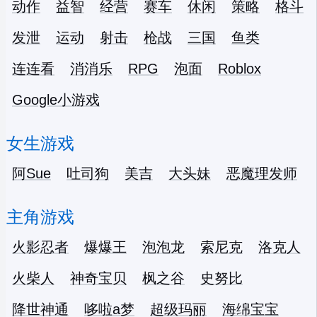
动作
益智
经营
赛车
休闲
策略
格斗
发泄
运动
射击
枪战
三国
鱼类
连连看
消消乐
RPG
泡面
Roblox
Google小游戏
女生游戏
阿Sue
吐司狗
美吉
大头妹
恶魔理发师
主角游戏
火影忍者
爆爆王
泡泡龙
索尼克
洛克人
火柴人
神奇宝贝
枫之谷
史努比
降世神通
哆啦a梦
超级玛丽
海绵宝宝