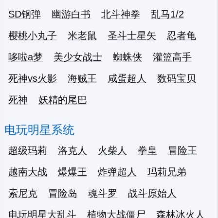
SD钢弹
幽游白书
北斗神拳
乱马1/2
樱桃小丸子
米老鼠
圣斗士星矢
忍者龟
哆啦a梦
美少女战士
蜘蛛侠
灌篮高手
死神vs火影
海贼王
咸蛋超人
数码宝贝
死神
妖精的尾巴
电玩明星系统
超级玛莉
洛克人
火柴人
拳皇
冒险王
越南大战
爆爆王
炸弹超人
玛莉兄弟
索尼克
冒险岛
魂斗罗
战斗原始人
电玩明星大乱斗
植物大战僵尸
森林冰火人