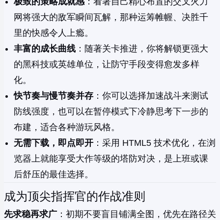
极致的策略成就感
：看著自己精心布置的交叉火力
网将强大的敌军瞬间瓦解，那种运筹帷幄、决胜千
里的快感令人上瘾。
丰富的成长曲线
：随著关卡推进，你将解锁更强大
的黑科技或英雄单位，让防守手段变得愈发多样
化。
快节奏与慢节奏并存
：你可以选择加速战斗来测试
防线强度，也可以在暂停模式下冷静思考下一步的
布建，适合各种游玩风格。
无需下载，即点即开
：采用 HTML5 技术优化，在浏
览器上就能享受大作等级的塔防对决，是上班或课
后舒压的最佳选择。
成为顶尖指挥官的作战准则
先求稳再求广
：初期不要盲目铺满全图，优先在路径关