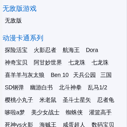
无敌版游戏
无敌版
动漫卡通系列
探险活宝
火影忍者
航海王
Dora
神奇宝贝
阿甘妙世界
七龙珠
七龙珠
喜羊羊与灰太狼
Ben 10
天兵公园
三国
SD钢弹
幽游白书
北斗神拳
乱马1/2
樱桃小丸子
米老鼠
圣斗士星矢
忍者龟
哆啦a梦
美少女战士
蜘蛛侠
灌篮高手
死神vs火影
海贼王
咸蛋超人
数码宝贝