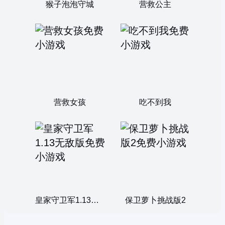
猴子泡泡守城
营救公主
营救女孩
吃不到我
皇家守卫军1.13无敌版
保卫萝卜挑战版2