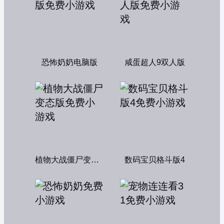
恐怖奶奶电脑版
咸蛋超人9双人版
植物大战僵尸变态版
数码宝贝格斗版4