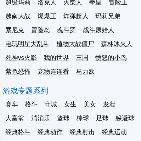
超级玛莉
洛克人
火柴人
拳皇
冒险王
越南大战
爆爆王
炸弹超人
玛莉兄弟
索尼克
冒险岛
魂斗罗
战斗原始人
电玩明星大乱斗
植物大战僵尸
森林冰火人
死神vs火影
我的世界
三国
愤怒的小鸟
紫色恐怖
宠物连连看
马力欧
游戏专题系列
赛车
格斗
守城
女生
美女
发泄
大富翁
消消乐
篮球
棒球
足球
躲避球
经典格斗
经典动作
经典射击
经典运动