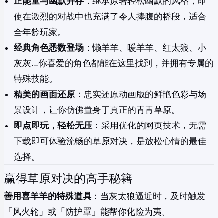
正能量与幽默并存
：继承原著轻松幽默的风格，即
使在激烈的对战中也充满了令人捧腹的桥段，适合
全年龄玩家。
经典角色悉数登场
：懒羊羊、暖羊羊、红太狼、小
灰灰...你喜爱的角色都能在这里找到，并拥有专属的
特殊技能。
精美的画面还原
：忠实还原动画版的鲜艳色彩与场
景设计，让你仿佛置身于真正的青青草原。
即点即玩，轻松无压
：采用优化的网页技术，无需
下载即可体验流畅的草原对决，是放松心情的最佳
选择。
赢得草原对决的高手秘籍
善用喜羊羊的特殊道具
：当灰太狼逼近时，及时触发
「风火轮」或「防护罩」能帮你化险为夷。