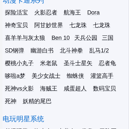
动漫卡通系列
探险活宝
火影忍者
航海王
Dora
神奇宝贝
阿甘妙世界
七龙珠
七龙珠
喜羊羊与灰太狼
Ben 10
天兵公园
三国
SD钢弹
幽游白书
北斗神拳
乱马1/2
樱桃小丸子
米老鼠
圣斗士星矢
忍者龟
哆啦a梦
美少女战士
蜘蛛侠
灌篮高手
死神vs火影
海贼王
咸蛋超人
数码宝贝
死神
妖精的尾巴
电玩明星系统