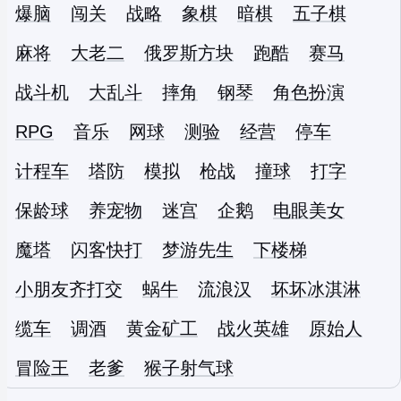
爆脑
闯关
战略
象棋
暗棋
五子棋
麻将
大老二
俄罗斯方块
跑酷
赛马
战斗机
大乱斗
摔角
钢琴
角色扮演
RPG
音乐
网球
测验
经营
停车
计程车
塔防
模拟
枪战
撞球
打字
保龄球
养宠物
迷宫
企鹅
电眼美女
魔塔
闪客快打
梦游先生
下楼梯
小朋友齐打交
蜗牛
流浪汉
坏坏冰淇淋
缆车
调酒
黄金矿工
战火英雄
原始人
冒险王
老爹
猴子射气球