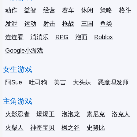
动作
益智
经营
赛车
休闲
策略
格斗
发泄
运动
射击
枪战
三国
鱼类
连连看
消消乐
RPG
泡面
Roblox
Google小游戏
女生游戏
阿Sue
吐司狗
美吉
大头妹
恶魔理发师
主角游戏
火影忍者
爆爆王
泡泡龙
索尼克
洛克人
火柴人
神奇宝贝
枫之谷
史努比