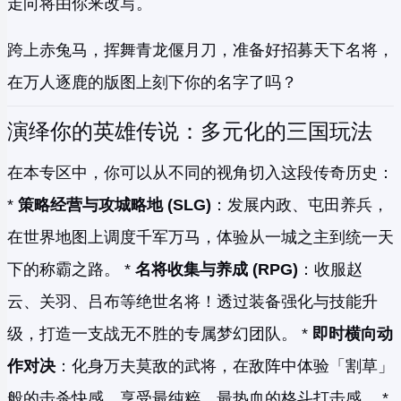
走向将由你来改写。
跨上赤兔马，挥舞青龙偃月刀，准备好招募天下名将，
在万人逐鹿的版图上刻下你的名字了吗？
演绎你的英雄传说：多元化的三国玩法
在本专区中，你可以从不同的视角切入这段传奇历史：
*
策略经营与攻城略地 (SLG)
：发展内政、屯田养兵，
在世界地图上调度千军万马，体验从一城之主到统一天
下的称霸之路。 *
名将收集与养成 (RPG)
：收服赵
云、关羽、吕布等绝世名将！透过装备强化与技能升
级，打造一支战无不胜的专属梦幻团队。 *
即时横向动
作对决
：化身万夫莫敌的武将，在敌阵中体验「割草」
般的击杀快感，享受最纯粹、最热血的格斗打击感。 *