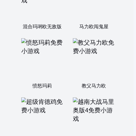
混合玛琍欧无敌版
马力欧闯鬼屋
愤怒玛莉
教父马力欧