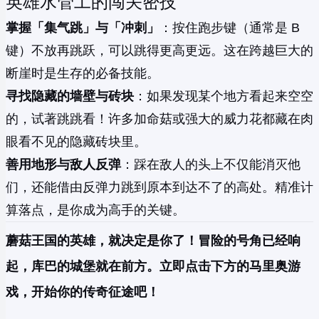
英雄水管工的闯关密技
掌握「集气跳」与「冲刺」
：按住跑步键（通常是 B
键）不放再跳跃，可以跳得更高更远。这在跨越巨大的
断崖时是生存的必备技能。
寻找隐藏的墙壁与砖块
：如果发现某个地方看起来空空
的，试著跳跳看！许多加命菇或强大的威力花都藏在肉
眼看不见的隐藏砖块里。
善用地形与敌人反弹
：踩在敌人的头上不仅能消灭他
们，还能借由反弹力跳到原本到达不了的高处。精准计
算落点，是你成为高手的关键。
蘑菇王国的英雄，就决定是你了！冒险的号角已经响
起，库巴的城堡就在前方。立即点击下方的马里奥游
戏，开始你的传奇征途吧！