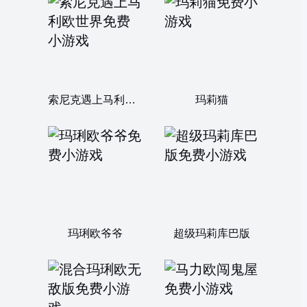
索尼克遇上马利欧世界
玛莉猫
玛琍欧爷爷
超级玛莉库巴版