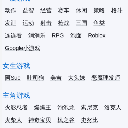
动作
益智
经营
赛车
休闲
策略
格斗
发泄
运动
射击
枪战
三国
鱼类
连连看
消消乐
RPG
泡面
Roblox
Google小游戏
女生游戏
阿Sue
吐司狗
美吉
大头妹
恶魔理发师
主角游戏
火影忍者
爆爆王
泡泡龙
索尼克
洛克人
火柴人
神奇宝贝
枫之谷
史努比