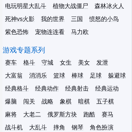
电玩明星大乱斗
植物大战僵尸
森林冰火人
死神vs火影
我的世界
三国
愤怒的小鸟
紫色恐怖
宠物连连看
马力欧
游戏专题系列
赛车
格斗
守城
女生
美女
发泄
大富翁
消消乐
篮球
棒球
足球
躲避球
经典格斗
经典动作
经典射击
经典运动
爆脑
闯关
战略
象棋
暗棋
五子棋
麻将
大老二
俄罗斯方块
跑酷
赛马
战斗机
大乱斗
摔角
钢琴
角色扮演