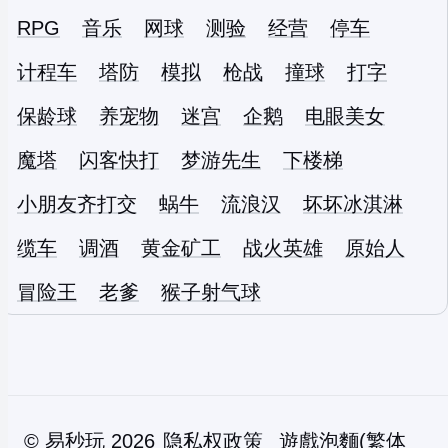
RPG
音乐
网球
测验
经营
停车
计程车
塔防
模拟
枪战
撞球
打字
保龄球
养宠物
迷宫
企鹅
电眼美女
魔塔
闪客快打
梦游先生
下楼梯
小朋友齐打交
蜗牛
流浪汉
坏坏冰淇淋
缆车
调酒
黄金矿工
战火英雄
原始人
冒险王
老爹
猴子射气球
©
易秒玩
2026
隐私权政策
遊戲泡麵(繁体