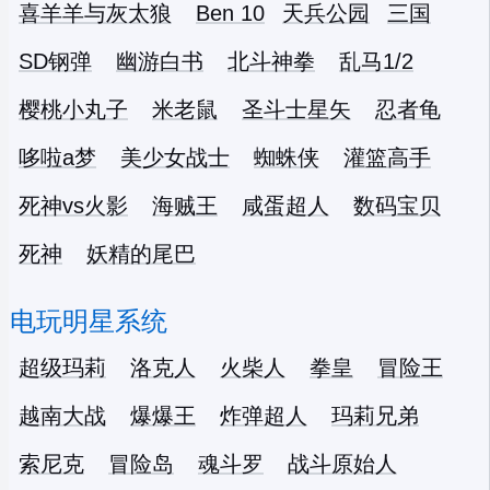
喜羊羊与灰太狼
Ben 10
天兵公园
三国
SD钢弹
幽游白书
北斗神拳
乱马1/2
樱桃小丸子
米老鼠
圣斗士星矢
忍者龟
哆啦a梦
美少女战士
蜘蛛侠
灌篮高手
死神vs火影
海贼王
咸蛋超人
数码宝贝
死神
妖精的尾巴
电玩明星系统
超级玛莉
洛克人
火柴人
拳皇
冒险王
越南大战
爆爆王
炸弹超人
玛莉兄弟
索尼克
冒险岛
魂斗罗
战斗原始人