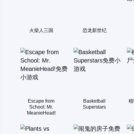
火柴人三国
恐龙新世纪
Escape from
Basketball
植
School: Mr.
Superstars
MeanieHead!