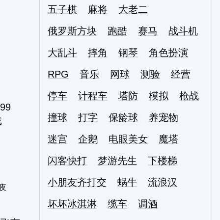
五子棋
麻将
大老二
俄罗斯方块
跑酷
赛马
战斗机
大乱斗
摔角
钢琴
角色扮演
RPG
音乐
网球
测验
经营
停车
计程车
塔防
模拟
枪战
撞球
打字
保龄球
养宠物
迷宫
企鹅
电眼美女
魔塔
闪客快打
梦游先生
下楼梯
小朋友齐打交
蜗牛
流浪汉
夜
坏坏冰淇淋
缆车
调酒