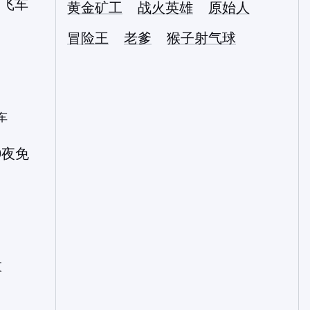
黄金矿工
战火英雄
原始人
冒险王
老爹
猴子射气球
车
夜