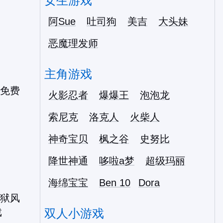
女生游戏
阿Sue
吐司狗
美吉
大头妹
恶魔理发师
主角游戏
火影忍者
爆爆王
泡泡龙
索尼克
洛克人
火柴人
神奇宝贝
枫之谷
史努比
降世神通
哆啦a梦
超级玛丽
海绵宝宝
Ben 10
Dora
双人小游戏