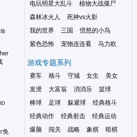
电玩明星大乱斗
植物大战僵尸
森林冰火人
死神vs火影
我的世界
三国
愤怒的小鸟
冒险
紫色恐怖
宠物连连看
马力欧
游戏专题系列
赛车
格斗
守城
女生
美女
发泄
大富翁
消消乐
篮球
棒球
足球
躲避球
经典格斗
 3D
经典动作
经典射击
经典运动
爆脑
闯关
战略
象棋
暗棋