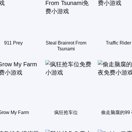
911 Prey
Steal Brainrot From
Traffic Rider
Tsunami
Grow My Farm
疯狂抢车位
偷走脑腐的99 