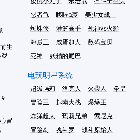
樱桃小丸子
米老鼠
圣斗士星矢
忍者龟
哆啦a梦
美少女战士
蜘蛛侠
灌篮高手
死神vs火影
版
海贼王
咸蛋超人
数码宝贝
死神
妖精的尾巴
电玩明星系统
超级玛莉
洛克人
火柴人
拳皇
生今
冒险王
越南大战
爆爆王
炸弹超人
玛莉兄弟
索尼克
冒险岛
魂斗罗
战斗原始人