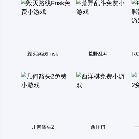
毁灭路线Frisk
荒野乱斗
R
几何箭头2
西洋棋