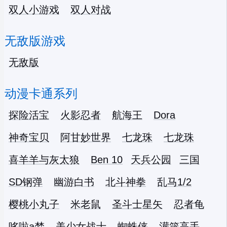
双人小游戏
双人对战
无敌版游戏
无敌版
动漫卡通系列
探险活宝
火影忍者
航海王
Dora
神奇宝贝
阿甘妙世界
七龙珠
七龙珠
喜羊羊与灰太狼
Ben 10
天兵公园
三国
SD钢弹
幽游白书
北斗神拳
乱马1/2
樱桃小丸子
米老鼠
圣斗士星矢
忍者龟
哆啦a梦
美少女战士
蜘蛛侠
灌篮高手