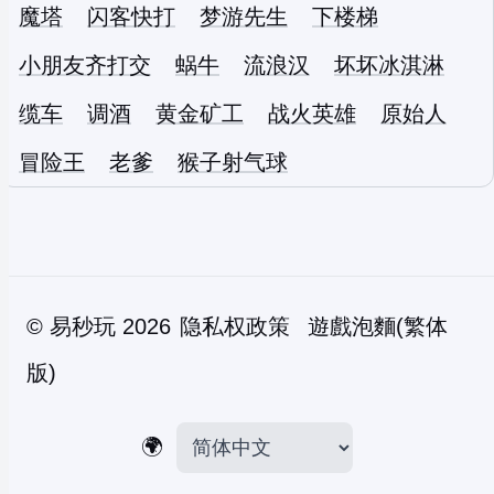
魔塔
闪客快打
梦游先生
下楼梯
小朋友齐打交
蜗牛
流浪汉
坏坏冰淇淋
缆车
调酒
黄金矿工
战火英雄
原始人
冒险王
老爹
猴子射气球
©
易秒玩
2026
隐私权政策
遊戲泡麵(繁体
版)
🌍