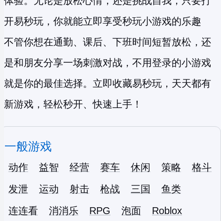
体验。无论是放松心情，还是挑战自我，只要打
开易秒玩，你就能立即享受
秒玩小游戏
的乐趣
不管你想在通勤、课后、下班时间短暂放松，还
是和朋友分享一场刺激对战，不用登录的小游戏
就是你的最佳选择。立即收藏易秒玩，天天都有
新游戏，轻松秒开、快速上手！
一般游戏
动作
益智
经营
赛车
休闲
策略
格斗
发泄
运动
射击
枪战
三国
鱼类
连连看
消消乐
RPG
泡面
Roblox