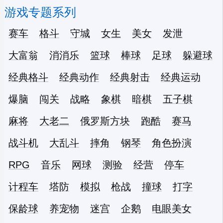
游戏专题系列
赛车
格斗
守城
女生
美女
发泄
大富翁
消消乐
篮球
棒球
足球
躲避球
经典格斗
经典动作
经典射击
经典运动
爆脑
闯关
战略
象棋
暗棋
五子棋
麻将
大老二
俄罗斯方块
跑酷
赛马
战斗机
大乱斗
摔角
钢琴
角色扮演
RPG
音乐
网球
测验
经营
停车
计程车
塔防
模拟
枪战
撞球
打字
保龄球
养宠物
迷宫
企鹅
电眼美女