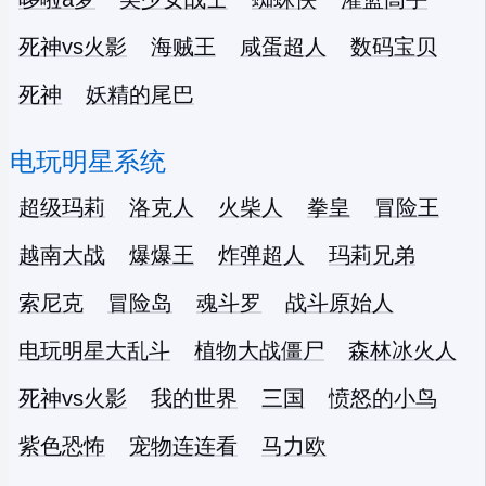
死神vs火影
海贼王
咸蛋超人
数码宝贝
死神
妖精的尾巴
电玩明星系统
超级玛莉
洛克人
火柴人
拳皇
冒险王
越南大战
爆爆王
炸弹超人
玛莉兄弟
索尼克
冒险岛
魂斗罗
战斗原始人
电玩明星大乱斗
植物大战僵尸
森林冰火人
死神vs火影
我的世界
三国
愤怒的小鸟
紫色恐怖
宠物连连看
马力欧