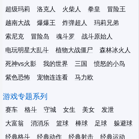
超级玛莉
洛克人
火柴人
拳皇
冒险王
越南大战
爆爆王
炸弹超人
玛莉兄弟
索尼克
冒险岛
魂斗罗
战斗原始人
电玩明星大乱斗
植物大战僵尸
森林冰火人
死神vs火影
我的世界
三国
愤怒的小鸟
紫色恐怖
宠物连连看
马力欧
游戏专题系列
赛车
格斗
守城
女生
美女
发泄
大富翁
消消乐
篮球
棒球
足球
躲避球
经典格斗
经典动作
经典射击
经典运动