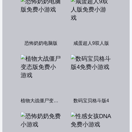
恐怖奶奶电脑版
咸蛋超人9双人版
植物大战僵尸变态版
数码宝贝格斗版4