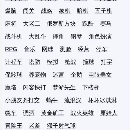
爆脑
闯关
战略
象棋
暗棋
五子棋
麻将
大老二
俄罗斯方块
跑酷
赛马
战斗机
大乱斗
摔角
钢琴
角色扮演
RPG
音乐
网球
测验
经营
停车
计程车
塔防
模拟
枪战
撞球
打字
保龄球
养宠物
迷宫
企鹅
电眼美女
魔塔
闪客快打
梦游先生
下楼梯
小朋友齐打交
蜗牛
流浪汉
坏坏冰淇淋
缆车
调酒
黄金矿工
战火英雄
原始人
冒险王
老爹
猴子射气球