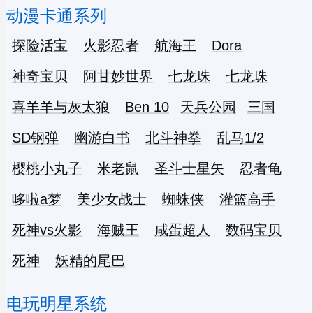
动漫卡通系列
探险活宝
火影忍者
航海王
Dora
神奇宝贝
阿甘妙世界
七龙珠
七龙珠
喜羊羊与灰太狼
Ben 10
天兵公园
三国
SD钢弹
幽游白书
北斗神拳
乱马1/2
樱桃小丸子
米老鼠
圣斗士星矢
忍者龟
哆啦a梦
美少女战士
蜘蛛侠
灌篮高手
死神vs火影
海贼王
咸蛋超人
数码宝贝
死神
妖精的尾巴
电玩明星系统