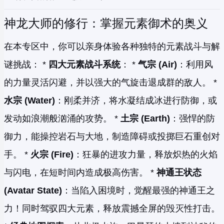
神龙大师的修行：掌握元素御术的奥义
在本专区中，你可以亲身体验各种独特的元素战斗与解
谜挑战： *
四大元素战斗系统
： *
气宗 (Air)
：利用风
的力量灵活闪避，并以强大的气旋击退成群的敌人。 *
水宗 (Water)
：刚柔并济，将水凝结成冰进行防御，或
发动如浪潮般汹涌的攻势。 *
土宗 (Earth)
：强悍的防
御力，能操控岩石与大地，制造障碍或投掷巨石重创对
手。 *
火宗 (Fire)
：狂暴的进攻力量，释放炽热的火焰
与闪电，在短时间内造成极高伤害。 *
神通王状态
(Avatar State)
：当陷入困境时，觉醒最强的神通王之
力！同时驾驭四大元素，释放震撼全屏的毁灭性打击。