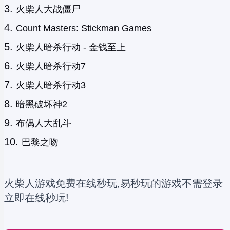
火柴人大战僵尸
Count Masters: Stickman Games
火柴人暗杀行动 - 金钱至上
火柴人暗杀行动7
火柴人暗杀行动3
暗黑破坏神2
布偶人大乱斗
巴黎之吻
火柴人游戏免费在线秒玩,易秒玩的游戏不需登录
立即在线秒玩!