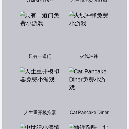
升级版打螺丝
乞丐找老婆无敌版
只有一道门
火线冲锋
人生重开模拟器
Cat Pancake Diner