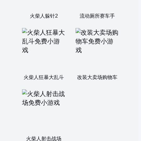
火柴人躲针2
流动厕所赛车手
火柴人狂暴大乱斗
改装大卖场购物车
火柴人射击战场