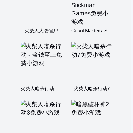
火柴人大战僵尸
Count Masters: Stickman Games
火柴人暗杀行动 - 金钱至上
火柴人暗杀行动7