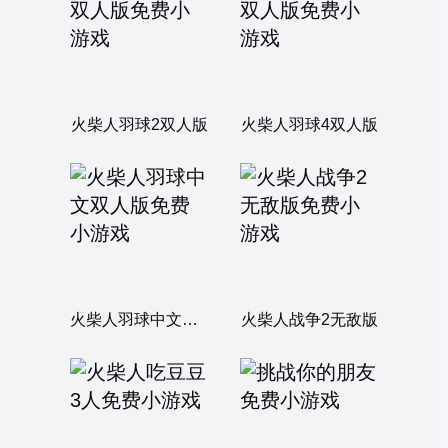
火柴人羽球2双人版
火柴人羽球4双人版
火柴人羽球中文双人版
火柴人战争2无敌版