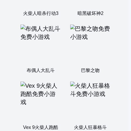
火柴人暗杀行动3
暗黑破坏神2
布偶人大乱斗
巴黎之吻
Vex 9火柴人跑酷
火柴人狂暴格斗