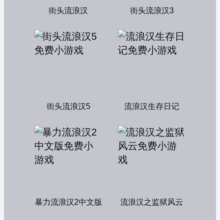
街头流浪汉
街头流浪汉3
街头流浪汉5
流浪汉生存日记
暴力流浪汉2中文版
流浪汉之监狱风云