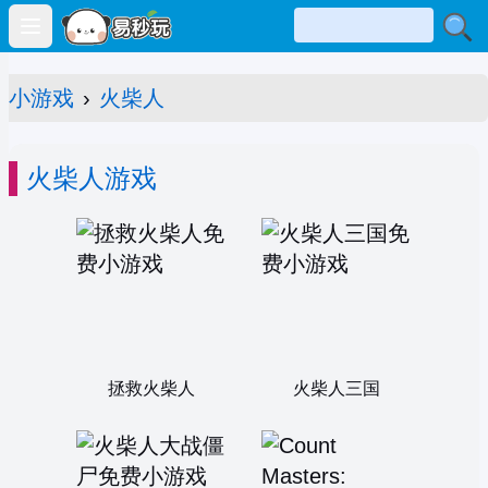
Open main menu
小游戏
›
火柴人
火柴人游戏
拯救火柴人
火柴人三国