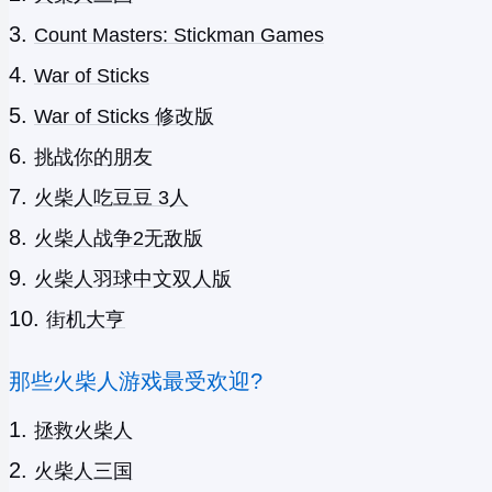
Count Masters: Stickman Games
War of Sticks
War of Sticks 修改版
挑战你的朋友
火柴人吃豆豆 3人
火柴人战争2无敌版
火柴人羽球中文双人版
街机大亨
那些火柴人游戏最受欢迎?
拯救火柴人
火柴人三国