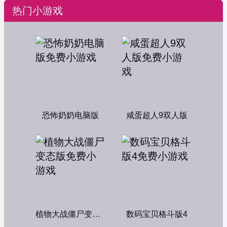
热门小游戏
恐怖奶奶电脑版
咸蛋超人9双人版
植物大战僵尸变态版
数码宝贝格斗版4