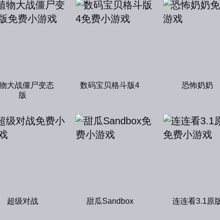
物大战僵尸变态
数码宝贝格斗版4
恐怖奶奶
版
超级对战
甜瓜Sandbox
连连看3.1原