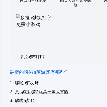
逃出猫星球车站
幽灵大雄的鬼怪探
险
多拉a梦练打字
最新的哆啦a梦游戏有那些?
哆啦a梦羽球
真-哆啦a梦2玩具王国大冒险
哆啦a梦11