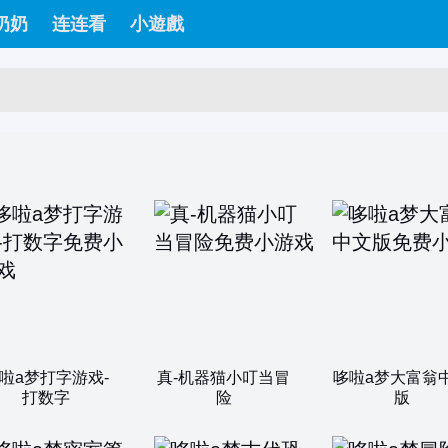
奶奶
连连看
小遊戲
啦a梦打字游戏-
真-机器猫小叮当冒
哆啦a梦大富翁
打数字
险
版