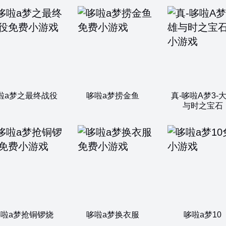
啦a梦之最终战役
哆啦a梦捞金鱼
真-哆啦A梦3-
与时之宝石
哆啦a梦抢铜锣烧
哆啦a梦换衣服
哆啦a梦10