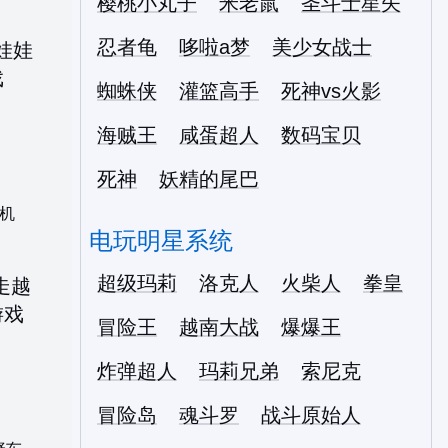
樱桃小丸子
米老鼠
圣斗士星矢
忍者龟
哆啦a梦
美少女战士
蜘蛛侠
灌篮高手
死神vs火影
海贼王
咸蛋超人
数码宝贝
死神
妖精的尾巴
机
电玩明星系统
超级玛莉
洛克人
火柴人
拳皇
冒险王
越南大战
爆爆王
炸弹超人
玛莉兄弟
索尼克
冒险岛
魂斗罗
战斗原始人