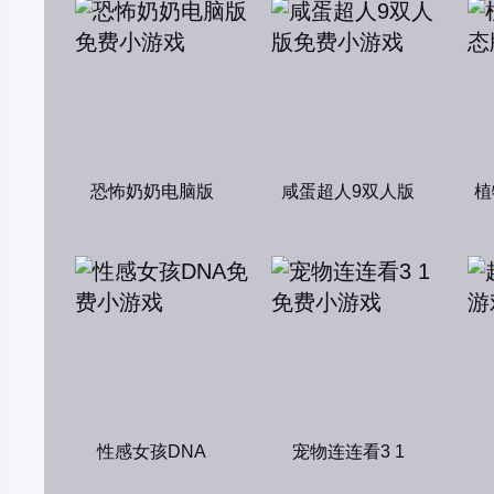
恐怖奶奶电脑版
咸蛋超人9双人版
植
性感女孩DNA
宠物连连看3 1