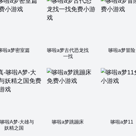
哆啦a梦密室篇
哆啦a梦古代恐龙找
哆啦a梦冒险
一找
-哆啦A梦-大雄与
哆啦a梦跳蹦床
哆啦a梦11
妖精之国