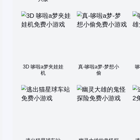
3D 哆啦a梦夹娃娃
真-哆啦a梦-梦想小
哆
机
偷