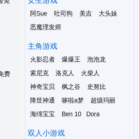
女生游戏
阿Sue
吐司狗
美吉
大头妹
恶魔理发师
主角游戏
火影忍者
爆爆王
泡泡龙
索尼克
洛克人
火柴人
神奇宝贝
枫之谷
史努比
降世神通
哆啦a梦
超级玛丽
海绵宝宝
Ben 10
Dora
双人小游戏