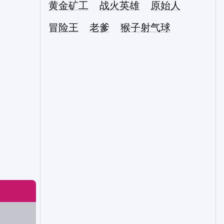
黄金矿工
战火英雄
原始人
冒险王
老爹
猴子射气球