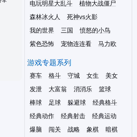
野车
电玩明星大乱斗
植物大战僵尸
森林冰火人
死神vs火影
我的世界
三国
愤怒的小鸟
紫色恐怖
宠物连连看
马力欧
游戏专题系列
赛车
格斗
守城
女生
美女
发泄
大富翁
消消乐
篮球
棒球
足球
躲避球
经典格斗
经典动作
经典射击
经典运动
爆脑
闯关
战略
象棋
暗棋