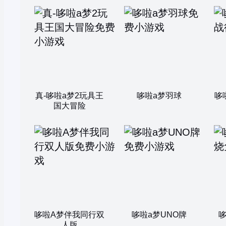
真-哆啦a梦2玩具王
哆啦a梦羽球
哆
国大冒险
哆啦A梦伴我同行双
哆啦a梦UNO牌
人版