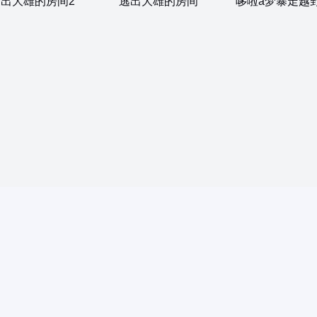
逃出大雄的房间2
逃出大雄的房间
哆啦a梦暴走越