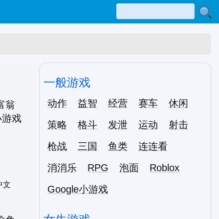
一般游戏
动作
益智
经营
赛车
休闲
策略
格斗
发泄
运动
射击
枪战
三国
鱼类
连连看
消消乐
RPG
泡面
Roblox
中文
Google小游戏