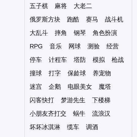
五子棋
麻将
大老二
俄罗斯方块
跑酷
赛马
战斗机
大乱斗
摔角
钢琴
角色扮演
RPG
音乐
网球
测验
经营
停车
计程车
塔防
模拟
枪战
撞球
打字
保龄球
养宠物
迷宫
企鹅
电眼美女
魔塔
闪客快打
梦游先生
下楼梯
小朋友齐打交
蜗牛
流浪汉
坏坏冰淇淋
缆车
调酒