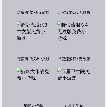
野蛮流浪汉6无敌版
野蛮流浪汉7无敌版
野蛮流浪汉3中文版
野蛮流浪汉4无敌版
猫咪大作战
五星卫生院