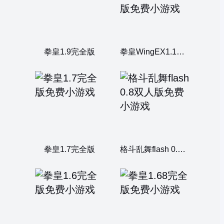
拳皇1.9完全版
拳皇WingEX1.1双人版
拳皇1.7完全版
格斗乱舞flash 0.8双人版