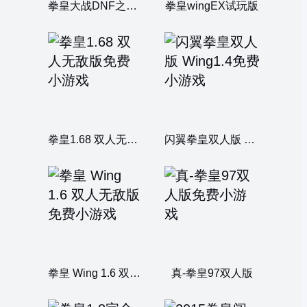
拳皇大战DNF之刺客来袭
拳皇wingEX试玩版
拳皇1.68 双人无敌版
闪翼拳皇双人版 Wing1.4
拳皇 Wing 1.6 双人无敌版
真-拳皇97双人版