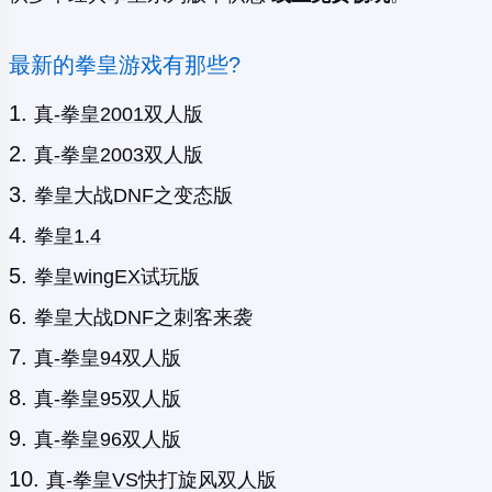
最新的拳皇游戏有那些?
真-拳皇2001双人版
真-拳皇2003双人版
拳皇大战DNF之变态版
拳皇1.4
拳皇wingEX试玩版
拳皇大战DNF之刺客来袭
真-拳皇94双人版
真-拳皇95双人版
真-拳皇96双人版
真-拳皇VS快打旋风双人版