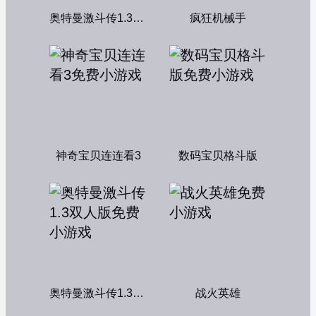
奥特曼激斗传1.3双人无敌版
疯狂机械手
神奇宝贝连连看3
数码宝贝格斗版
奥特曼激斗传1.3双人版
战火英雄