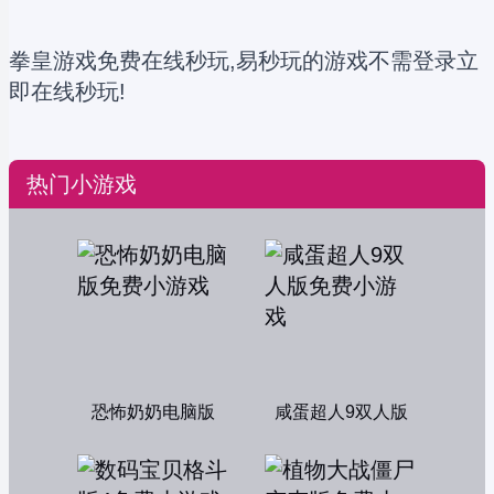
拳皇游戏免费在线秒玩,易秒玩的游戏不需登录立
即在线秒玩!
热门小游戏
恐怖奶奶电脑版
咸蛋超人9双人版