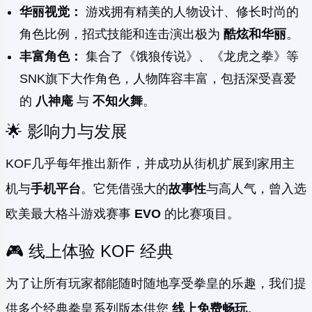
华丽视觉：
游戏拥有精美的人物设计、修长时尚的
角色比例，招式技能和连击演出极为
酷炫和华丽
。
丰富角色：
集合了《饿狼传说》、《龙虎之拳》等
SNK旗下大作角色，人物阵容丰富，包括深受喜爱
的
八神庵
与
不知火舞
。
🌟 影响力与发展
KOF几乎每年推出新作，并成功从街机扩展到家用主
机与
手机平台
。它凭借强大的
故事性
与高人气，曾入选
欧美最大格斗游戏赛事
EVO
的比赛项目。
🎮 线上体验 KOF 经典
为了让所有玩家都能随时随地享受拳皇的乐趣，我们提
供多个经典拳皇系列版本供您
线上免费畅玩
。