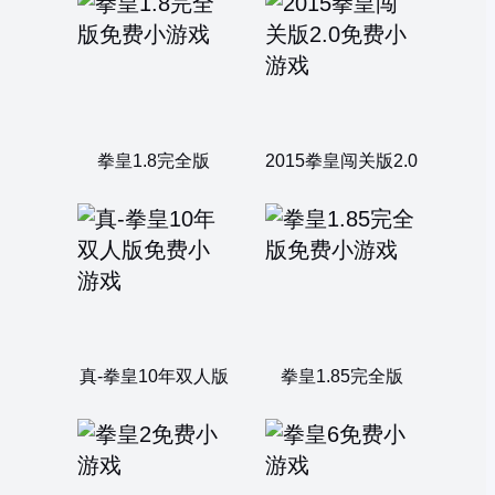
拳皇1.8完全版
2015拳皇闯关版2.0
真-拳皇10年双人版
拳皇1.85完全版