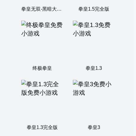
拳皇无双-黑暗大蛇双人版
拳皇1.5完全版
终极拳皇
拳皇1.3
拳皇1.3完全版
拳皇3