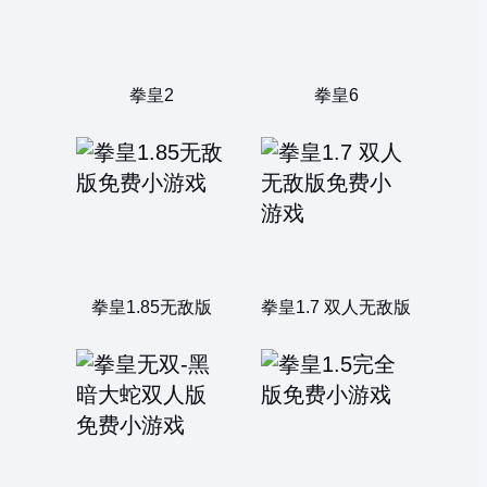
拳皇2
拳皇6
拳皇1.85无敌版
拳皇1.7 双人无敌版