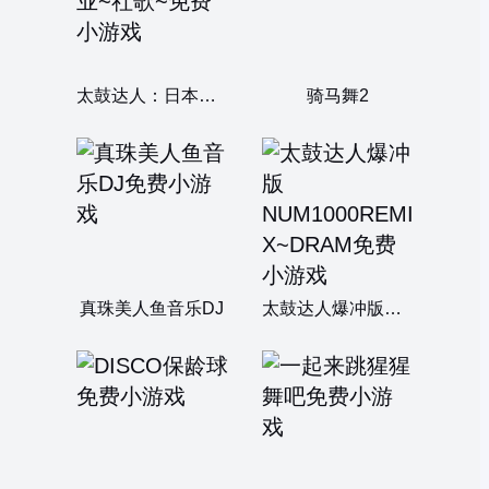
太鼓达人：日本プレイクエ业~社歌~
骑马舞2
真珠美人鱼音乐DJ
太鼓达人爆冲版NUM1000REMIX~DRAM