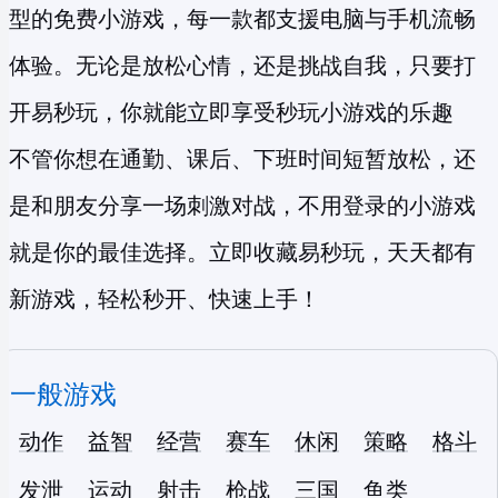
型的
免费小游戏
，每一款都支援电脑与手机流畅
体验。无论是放松心情，还是挑战自我，只要打
开易秒玩，你就能立即享受
秒玩小游戏
的乐趣
不管你想在通勤、课后、下班时间短暂放松，还
是和朋友分享一场刺激对战，不用登录的小游戏
就是你的最佳选择。立即收藏易秒玩，天天都有
新游戏，轻松秒开、快速上手！
一般游戏
动作
益智
经营
赛车
休闲
策略
格斗
发泄
运动
射击
枪战
三国
鱼类