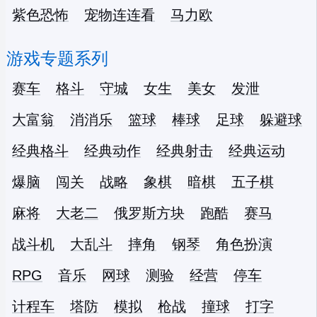
紫色恐怖
宠物连连看
马力欧
游戏专题系列
赛车
格斗
守城
女生
美女
发泄
大富翁
消消乐
篮球
棒球
足球
躲避球
经典格斗
经典动作
经典射击
经典运动
爆脑
闯关
战略
象棋
暗棋
五子棋
麻将
大老二
俄罗斯方块
跑酷
赛马
战斗机
大乱斗
摔角
钢琴
角色扮演
RPG
音乐
网球
测验
经营
停车
计程车
塔防
模拟
枪战
撞球
打字