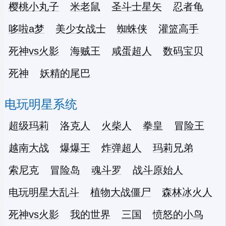
樱桃小丸子
米老鼠
圣斗士星矢
忍者龟
哆啦a梦
美少女战士
蜘蛛侠
灌篮高手
死神vs火影
海贼王
咸蛋超人
数码宝贝
死神
妖精的尾巴
电玩明星系统
超级玛莉
洛克人
火柴人
拳皇
冒险王
越南大战
爆爆王
炸弹超人
玛莉兄弟
索尼克
冒险岛
魂斗罗
战斗原始人
电玩明星大乱斗
植物大战僵尸
森林冰火人
死神vs火影
我的世界
三国
愤怒的小鸟