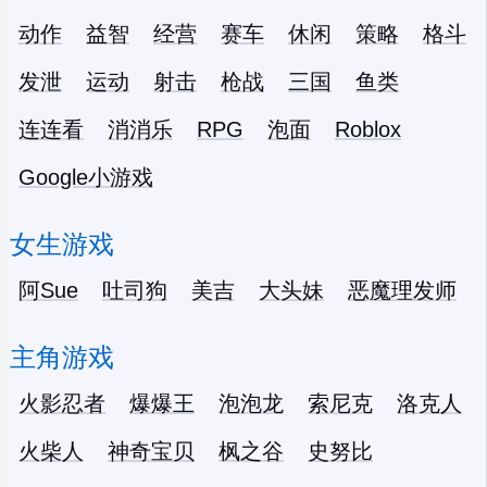
动作
益智
经营
赛车
休闲
策略
格斗
发泄
运动
射击
枪战
三国
鱼类
连连看
消消乐
RPG
泡面
Roblox
Google小游戏
女生游戏
阿Sue
吐司狗
美吉
大头妹
恶魔理发师
主角游戏
火影忍者
爆爆王
泡泡龙
索尼克
洛克人
火柴人
神奇宝贝
枫之谷
史努比