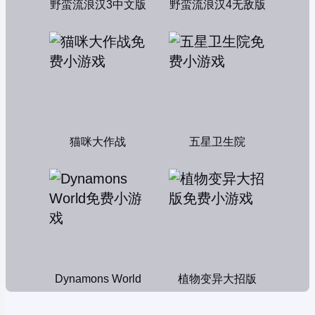
野蛮流浪汉3中文版
野蛮流浪汉4无敌版
猫咪大作战
五星卫生院
Dynamons World
植物变异大招版