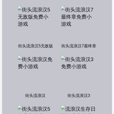
街头流浪汉5无敌版
街头流浪汉7最终章
街头流浪汉
街头流浪汉3