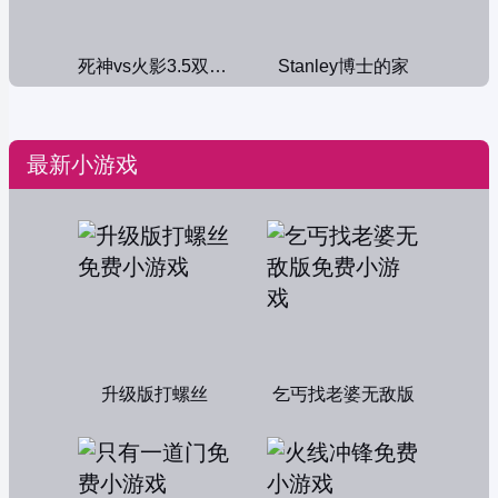
死神vs火影3.5双人版
Stanley博士的家
最新小游戏
升级版打螺丝
乞丐找老婆无敌版