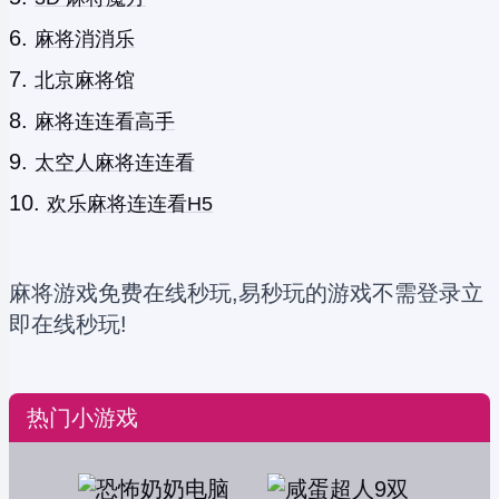
麻将消消乐
北京麻将馆
麻将连连看高手
太空人麻将连连看
欢乐麻将连连看H5
麻将游戏免费在线秒玩,易秒玩的游戏不需登录立
即在线秒玩!
热门小游戏