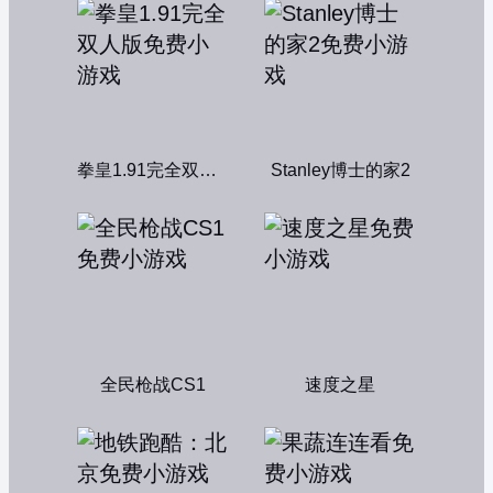
拳皇1.91完全双人版
Stanley博士的家2
全民枪战CS1
速度之星