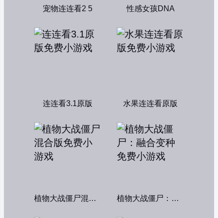
宠物连连看2 5
性感女孩DNA
连连看3.1原版
水果连连看原版
植物大战僵尸混合版
植物大战僵尸：融合变种