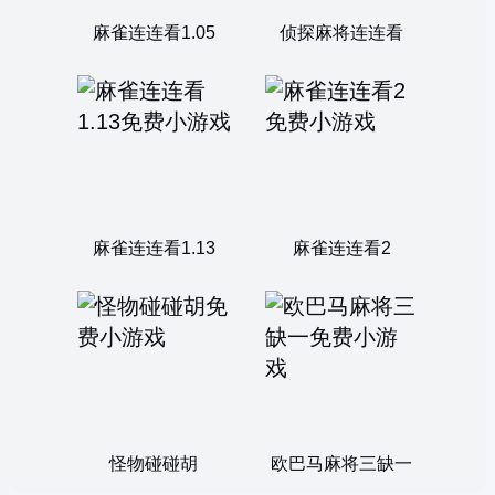
麻雀连连看1.05
侦探麻将连连看
麻雀连连看1.13
麻雀连连看2
怪物碰碰胡
欧巴马麻将三缺一