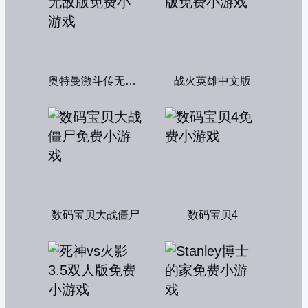
奥特曼激斗传无敌版
战火英雄中文版
数码宝贝大战僵尸
数码宝贝4