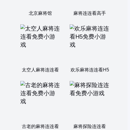
北京麻将馆
麻将连连看高手
太空人麻将连连看
欢乐麻将连连看H5
古老的麻将连连看
麻将探险连连看