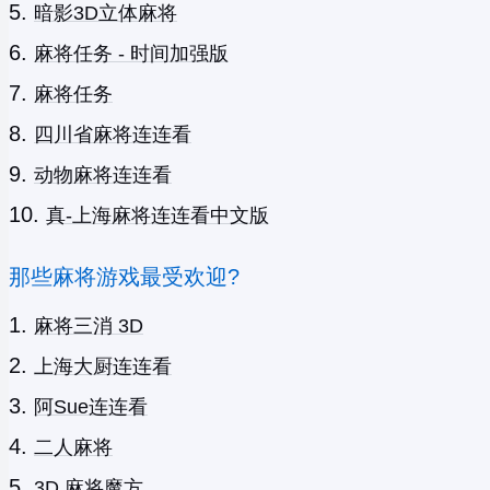
暗影3D立体麻将
麻将任务 - 时间加强版
麻将任务
四川省麻将连连看
动物麻将连连看
真-上海麻将连连看中文版
那些麻将游戏最受欢迎?
麻将三消 3D
上海大厨连连看
阿Sue连连看
二人麻将
3D 麻将魔方