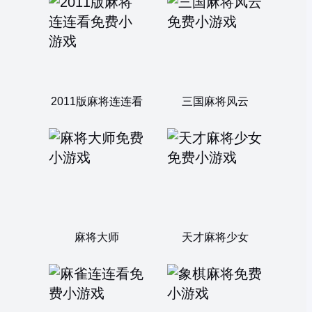
2011版麻将连连看
三国麻将风云
麻将大师
天才麻将少女