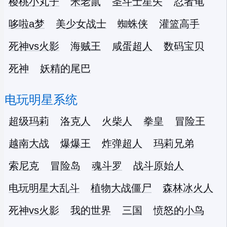
樱桃小丸子
米老鼠
圣斗士星矢
忍者龟
哆啦a梦
美少女战士
蜘蛛侠
灌篮高手
死神vs火影
海贼王
咸蛋超人
数码宝贝
死神
妖精的尾巴
电玩明星系统
超级玛莉
洛克人
火柴人
拳皇
冒险王
越南大战
爆爆王
炸弹超人
玛莉兄弟
索尼克
冒险岛
魂斗罗
战斗原始人
电玩明星大乱斗
植物大战僵尸
森林冰火人
死神vs火影
我的世界
三国
愤怒的小鸟