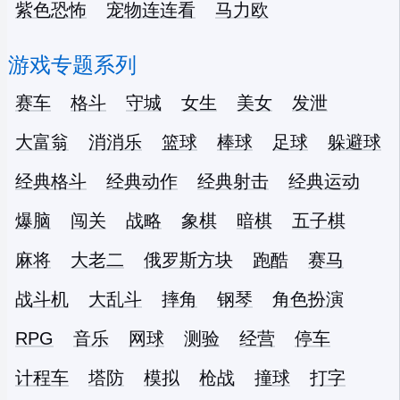
紫色恐怖
宠物连连看
马力欧
游戏专题系列
赛车
格斗
守城
女生
美女
发泄
大富翁
消消乐
篮球
棒球
足球
躲避球
经典格斗
经典动作
经典射击
经典运动
爆脑
闯关
战略
象棋
暗棋
五子棋
麻将
大老二
俄罗斯方块
跑酷
赛马
战斗机
大乱斗
摔角
钢琴
角色扮演
RPG
音乐
网球
测验
经营
停车
计程车
塔防
模拟
枪战
撞球
打字