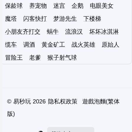
保龄球
养宠物
迷宫
企鹅
电眼美女
魔塔
闪客快打
梦游先生
下楼梯
小朋友齐打交
蜗牛
流浪汉
坏坏冰淇淋
缆车
调酒
黄金矿工
战火英雄
原始人
冒险王
老爹
猴子射气球
©
易秒玩
2026
隐私权政策
遊戲泡麵(繁体
版)