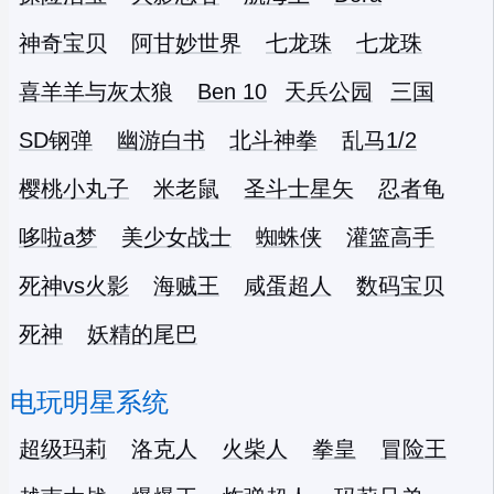
神奇宝贝
阿甘妙世界
七龙珠
七龙珠
喜羊羊与灰太狼
Ben 10
天兵公园
三国
SD钢弹
幽游白书
北斗神拳
乱马1/2
樱桃小丸子
米老鼠
圣斗士星矢
忍者龟
哆啦a梦
美少女战士
蜘蛛侠
灌篮高手
死神vs火影
海贼王
咸蛋超人
数码宝贝
死神
妖精的尾巴
电玩明星系统
超级玛莉
洛克人
火柴人
拳皇
冒险王