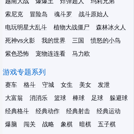
越南大战
爆爆王
炸弹超人
玛莉兄弟
索尼克
冒险岛
魂斗罗
战斗原始人
电玩明星大乱斗
植物大战僵尸
森林冰火人
死神vs火影
我的世界
三国
愤怒的小鸟
紫色恐怖
宠物连连看
马力欧
游戏专题系列
赛车
格斗
守城
女生
美女
发泄
大富翁
消消乐
篮球
棒球
足球
躲避球
经典格斗
经典动作
经典射击
经典运动
爆脑
闯关
战略
象棋
暗棋
五子棋