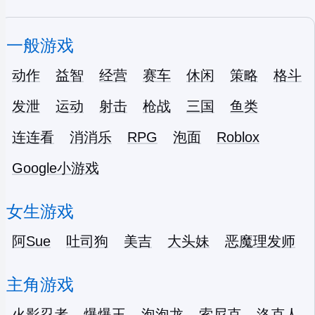
一般游戏
动作
益智
经营
赛车
休闲
策略
格斗
发泄
运动
射击
枪战
三国
鱼类
连连看
消消乐
RPG
泡面
Roblox
Google小游戏
女生游戏
阿Sue
吐司狗
美吉
大头妹
恶魔理发师
主角游戏
火影忍者
爆爆王
泡泡龙
索尼克
洛克人