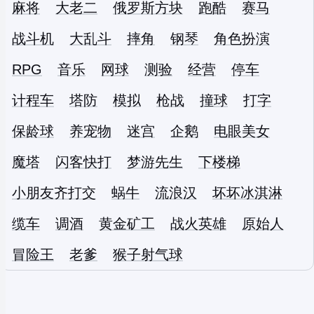
麻将
大老二
俄罗斯方块
跑酷
赛马
战斗机
大乱斗
摔角
钢琴
角色扮演
RPG
音乐
网球
测验
经营
停车
计程车
塔防
模拟
枪战
撞球
打字
保龄球
养宠物
迷宫
企鹅
电眼美女
魔塔
闪客快打
梦游先生
下楼梯
小朋友齐打交
蜗牛
流浪汉
坏坏冰淇淋
缆车
调酒
黄金矿工
战火英雄
原始人
冒险王
老爹
猴子射气球