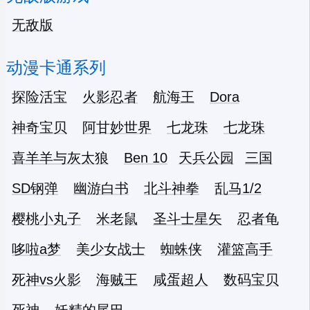
无敌版
动漫卡通系列
探险活宝
火影忍者
航海王
Dora
神奇宝贝
阿甘妙世界
七龙珠
七龙珠
喜羊羊与灰太狼
Ben 10
天兵公园
三国
SD钢弹
幽游白书
北斗神拳
乱马1/2
樱桃小丸子
米老鼠
圣斗士星矢
忍者龟
哆啦a梦
美少女战士
蜘蛛侠
灌篮高手
死神vs火影
海贼王
咸蛋超人
数码宝贝