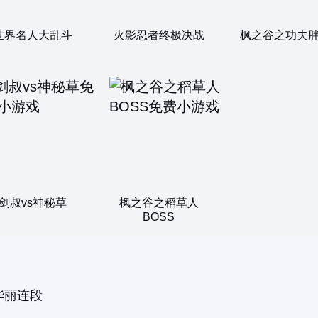
世界名人大乱斗
火影忍者终极决战
枫之谷之功夫
剑叔vs神秘草
枫之谷之稻草人
BOSS
华丽连段