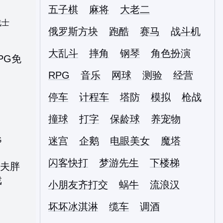
五子棋
麻将
大老二
战士
俄罗斯方块
跑酷
赛马
战斗机
大乱斗
摔角
钢琴
角色扮演
RPG
音乐
网球
测验
经营
停车
计程车
塔防
模拟
枪战
撞球
打字
保龄球
养宠物
迷宫
企鹅
电眼美女
魔塔
G
闪客快打
梦游先生
下楼梯
小朋友齐打交
蜗牛
流浪汉
坏坏冰淇淋
缆车
调酒