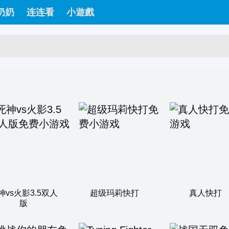
奶奶
连连看
小遊戲
神vs火影3.5双人
超级玛莉快打
真人快打
版