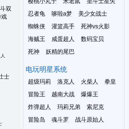
樱桃小丸子
米老鼠
圣斗士星矢
忍者龟
哆啦a梦
美少女战士
蜘蛛侠
灌篮高手
死神vs火影
海贼王
咸蛋超人
数码宝贝
死神
妖精的尾巴
双人
电玩明星系统
超级玛莉
洛克人
火柴人
拳皇
冒险王
越南大战
爆爆王
炸弹超人
玛莉兄弟
索尼克
冒险岛
魂斗罗
战斗原始人
士