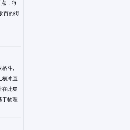
汇点，每
一敌百的街
派格斗。
上横冲直
雄在此集
基于物理