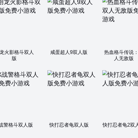
龙火影格斗双人
咸蛋超人9双人版
热血格斗传说
版
人无敌版
战警格斗双人版
快打忍者龟双人版
快打忍者龟2双