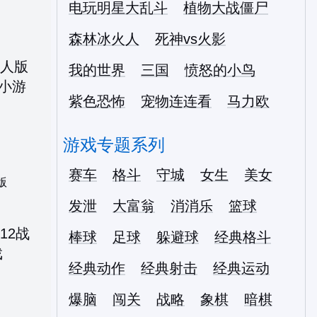
电玩明星大乱斗
植物大战僵尸
森林冰火人
死神vs火影
我的世界
三国
愤怒的小鸟
紫色恐怖
宠物连连看
马力欧
游戏专题系列
赛车
格斗
守城
女生
美女
版
发泄
大富翁
消消乐
篮球
棒球
足球
躲避球
经典格斗
经典动作
经典射击
经典运动
爆脑
闯关
战略
象棋
暗棋