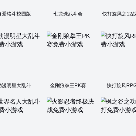
真爱格斗校园版
七龙珠武斗会
快打旋风之12
动漫明星大乱斗
金刚狼拳王PK赛
快打旋风RP