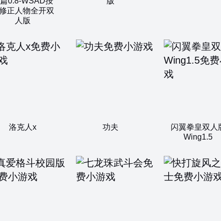
篇0.8-WSAD按
版
修正人物全开双
人版
洛克人x
功夫
闪翼拳皇双人
Wing1.5