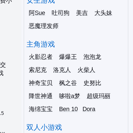
女生游戏
阿Sue
吐司狗
美吉
大头妹
恶魔理发师
主角游戏
火影忍者
爆爆王
泡泡龙
索尼克
洛克人
火柴人
神奇宝贝
枫之谷
史努比
降世神通
哆啦a梦
超级玛丽
海绵宝宝
Ben 10
Dora
5
双人小游戏