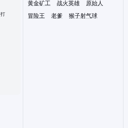
黄金矿工
战火英雄
原始人
胖打
冒险王
老爹
猴子射气球