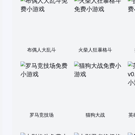
布偶人大乱斗
火柴人狂暴格斗
罗马竞技场
猫狗大战
英