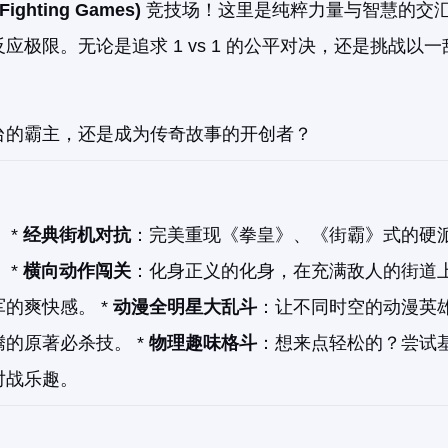
ighting Games)
竞技场！这里是纯粹力量与智慧的交
极限。无论是追求 1 vs 1 的公平对决，还是挑战以
台的霸主，还是成为传奇故事的开创者？
 *
经典街机对抗
：完美重现《拳皇》、《街霸》式的硬
 *
横向动作闯关
：化身正义的化身，在充满敌人的街道
的爽快感。 *
动漫全明星大乱斗
：让不同时空的动漫英
的原著必杀技。 *
物理趣味格斗
：想来点轻松的？尝试
对战乐趣。