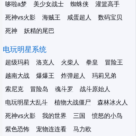
哆啦a梦
美少女战士
蜘蛛侠
灌篮高手
死神vs火影
海贼王
咸蛋超人
数码宝贝
死神
妖精的尾巴
电玩明星系统
超级玛莉
洛克人
火柴人
拳皇
冒险王
越南大战
爆爆王
炸弹超人
玛莉兄弟
索尼克
冒险岛
魂斗罗
战斗原始人
电玩明星大乱斗
植物大战僵尸
森林冰火人
死神vs火影
我的世界
三国
愤怒的小鸟
紫色恐怖
宠物连连看
马力欧