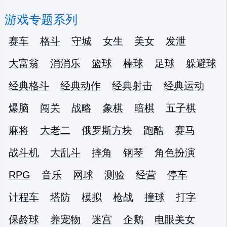
游戏专题系列
赛车
格斗
守城
女生
美女
发泄
大富翁
消消乐
篮球
棒球
足球
躲避球
经典格斗
经典动作
经典射击
经典运动
爆脑
闯关
战略
象棋
暗棋
五子棋
麻将
大老二
俄罗斯方块
跑酷
赛马
战斗机
大乱斗
摔角
钢琴
角色扮演
RPG
音乐
网球
测验
经营
停车
计程车
塔防
模拟
枪战
撞球
打字
保龄球
养宠物
迷宫
企鹅
电眼美女