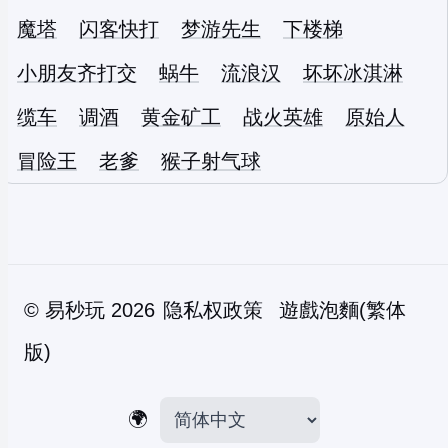
魔塔
闪客快打
梦游先生
下楼梯
小朋友齐打交
蜗牛
流浪汉
坏坏冰淇淋
缆车
调酒
黄金矿工
战火英雄
原始人
冒险王
老爹
猴子射气球
©
易秒玩
2026
隐私权政策
遊戲泡麵(繁体
版)
🌍