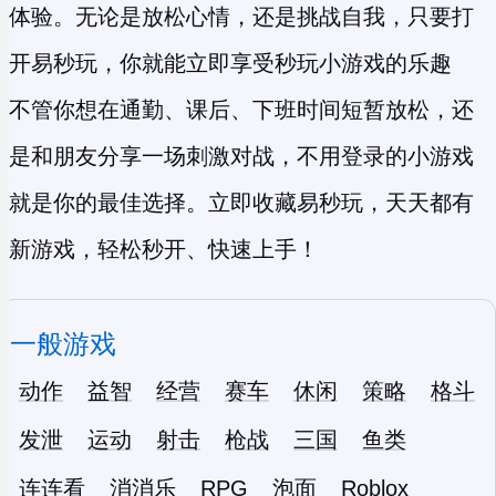
体验。无论是放松心情，还是挑战自我，只要打
开易秒玩，你就能立即享受
秒玩小游戏
的乐趣
不管你想在通勤、课后、下班时间短暂放松，还
是和朋友分享一场刺激对战，不用登录的小游戏
就是你的最佳选择。立即收藏易秒玩，天天都有
新游戏，轻松秒开、快速上手！
一般游戏
动作
益智
经营
赛车
休闲
策略
格斗
发泄
运动
射击
枪战
三国
鱼类
连连看
消消乐
RPG
泡面
Roblox