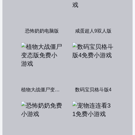
恐怖奶奶电脑版
咸蛋超人9双人版
植物大战僵尸变态版
数码宝贝格斗版4