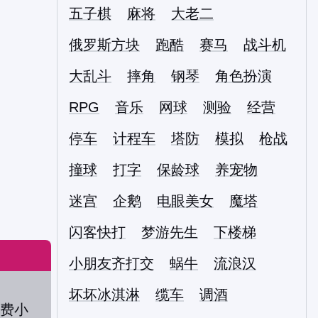
五子棋
麻将
大老二
俄罗斯方块
跑酷
赛马
战斗机
大乱斗
摔角
钢琴
角色扮演
RPG
音乐
网球
测验
经营
停车
计程车
塔防
模拟
枪战
撞球
打字
保龄球
养宠物
迷宫
企鹅
电眼美女
魔塔
闪客快打
梦游先生
下楼梯
小朋友齐打交
蜗牛
流浪汉
坏坏冰淇淋
缆车
调酒