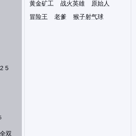
黄金矿工
战火英雄
原始人
冒险王
老爹
猴子射气球
5