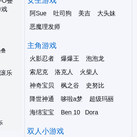
女生游戏
阿Sue
吐司狗
美吉
大头妹
恶魔理发师
主角游戏
叠叠
火影忍者
爆爆王
泡泡龙
索尼克
洛克人
火柴人
神奇宝贝
枫之谷
史努比
降世神通
哆啦a梦
超级玛丽
海绵宝宝
Ben 10
Dora
乐
双人小游戏