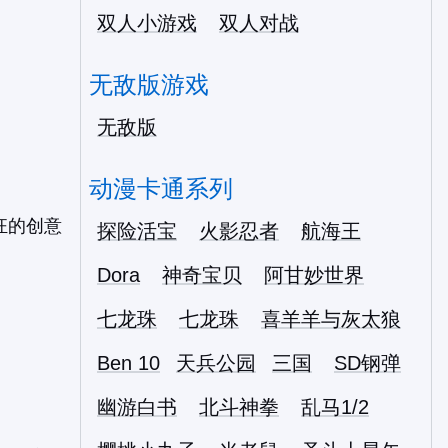
双人小游戏
双人对战
无敌版游戏
无敌版
动漫卡通系列
狂的创意
探险活宝
火影忍者
航海王
Dora
神奇宝贝
阿甘妙世界
七龙珠
七龙珠
喜羊羊与灰太狼
Ben 10
天兵公园
三国
SD钢弹
幽游白书
北斗神拳
乱马1/2