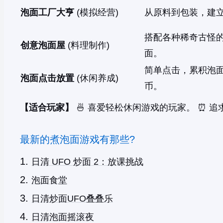
泡面工厂大亨
(模拟经营)
从原料到包装，建
搭配各种稀奇古怪
创意泡面屋
(料理制作)
面。
简单点击，累积泡
泡面点击放置
(休闲养成)
币。
【适合玩家】
🍜 喜爱轻松休闲游戏的玩家。 ⏰ 
最新的煮泡面游戏有那些?
日清 UFO 炒面 2：放课挑战
泡面食堂
日清炒面UFO叠叠乐
日清泡面摇滚夜