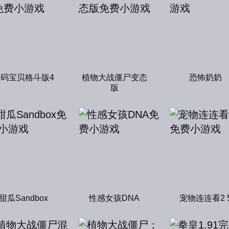
数码宝贝格斗版4
植物大战僵尸变态
恐怖奶奶
版
甜瓜Sandbox
性感女孩DNA
宠物连连看2 