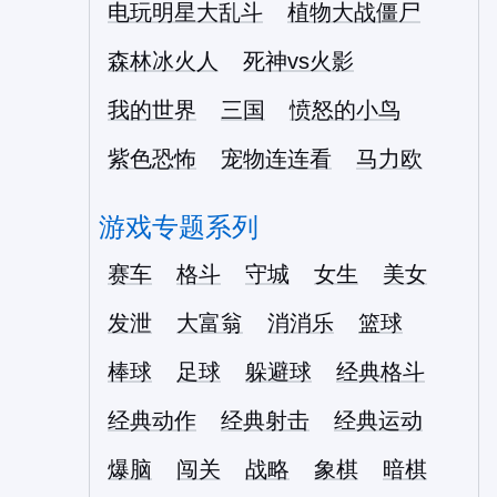
电玩明星大乱斗
植物大战僵尸
森林冰火人
死神vs火影
我的世界
三国
愤怒的小鸟
紫色恐怖
宠物连连看
马力欧
游戏专题系列
赛车
格斗
守城
女生
美女
发泄
大富翁
消消乐
篮球
棒球
足球
躲避球
经典格斗
经典动作
经典射击
经典运动
爆脑
闯关
战略
象棋
暗棋