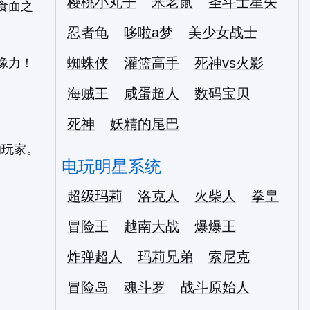
樱桃小丸子
米老鼠
圣斗士星矢
食面之
忍者龟
哆啦a梦
美少女战士
蜘蛛侠
灌篮高手
死神vs火影
像力！
海贼王
咸蛋超人
数码宝贝
。
死神
妖精的尾巴
的玩家。
电玩明星系统
超级玛莉
洛克人
火柴人
拳皇
冒险王
越南大战
爆爆王
炸弹超人
玛莉兄弟
索尼克
冒险岛
魂斗罗
战斗原始人