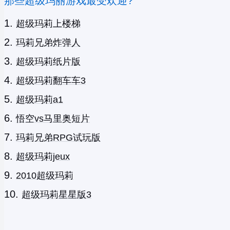
那些超级玛丽游戏最受欢迎?
超级玛莉上楼梯
玛莉兄弟炸弹人
超级玛莉纸片版
超级玛莉翻车车3
超级玛莉a1
悟空vs马里奥短片
玛莉兄弟RPG试玩版
超级玛莉jeux
2010超级玛莉
超级玛莉星星版3