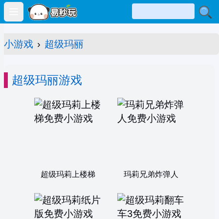
Open main menu
小游戏
›
超级玛丽
超级玛丽游戏
超级玛莉上楼梯
玛莉兄弟炸弹人