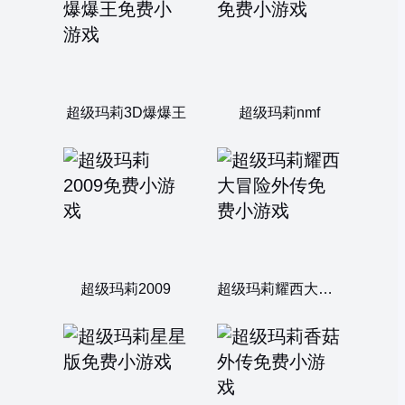
超级玛莉3D爆爆王
超级玛莉nmf
超级玛莉2009
超级玛莉耀西大冒险外传