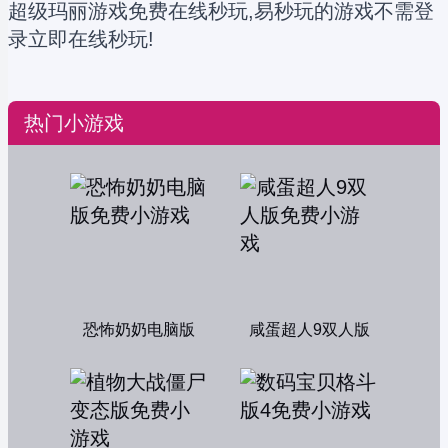
超级玛丽游戏免费在线秒玩,易秒玩的游戏不需登
录立即在线秒玩!
热门小游戏
恐怖奶奶电脑版
咸蛋超人9双人版