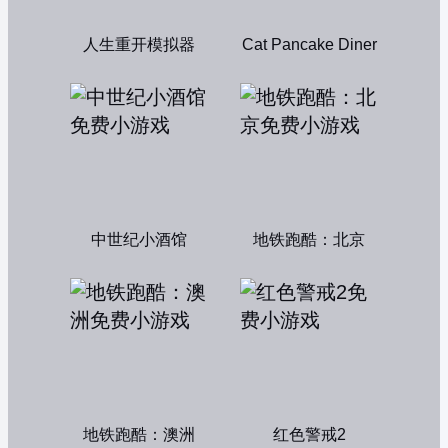
人生重开模拟器
Cat Pancake Diner
中世纪小酒馆
地铁跑酷：北京
地铁跑酷：澳洲
红色警戒2