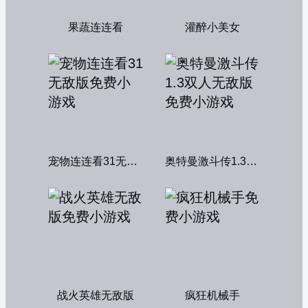
果蔬连连看
灌醉小美女
宠物连连看31无敌版
奥特曼激斗传1.3双人无敌版
战火英雄无敌版
疯狂机械手