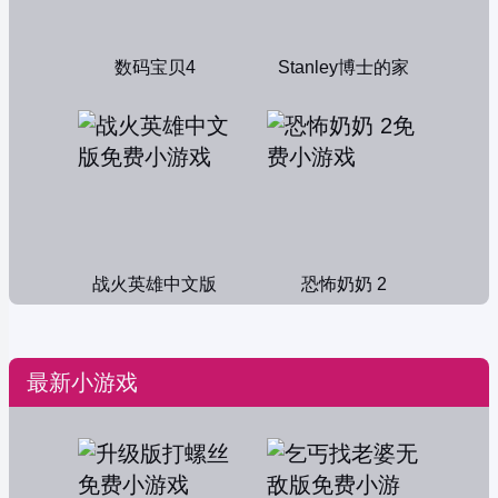
数码宝贝4
Stanley博士的家
战火英雄中文版
恐怖奶奶 2
最新小游戏