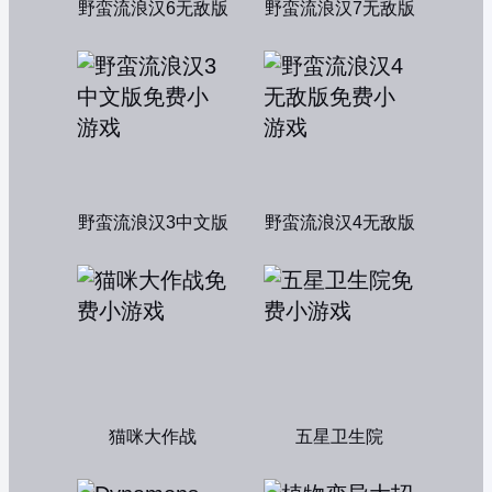
野蛮流浪汉6无敌版
野蛮流浪汉7无敌版
野蛮流浪汉3中文版
野蛮流浪汉4无敌版
猫咪大作战
五星卫生院