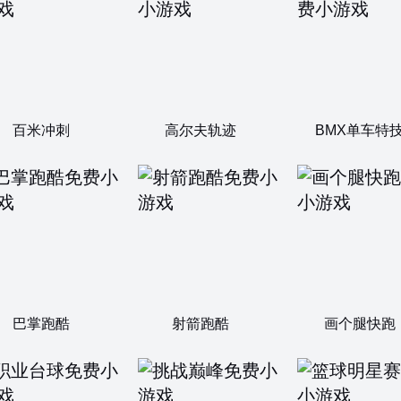
百米冲刺
高尔夫轨迹
BMX单车特
巴掌跑酷
射箭跑酷
画个腿快跑