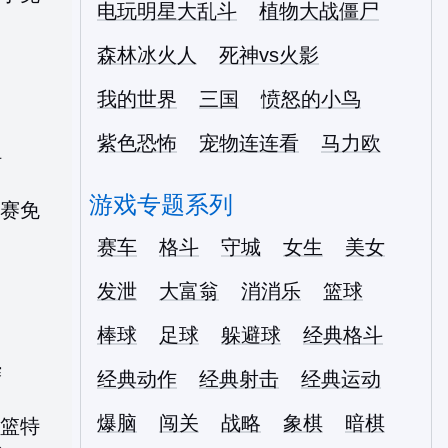
电玩明星大乱斗
植物大战僵尸
森林冰火人
死神vs火影
我的世界
三国
愤怒的小鸟
紫色恐怖
宠物连连看
马力欧
手
游戏专题系列
赛车
格斗
守城
女生
美女
发泄
大富翁
消消乐
篮球
棒球
足球
躲避球
经典格斗
赛
经典动作
经典射击
经典运动
爆脑
闯关
战略
象棋
暗棋