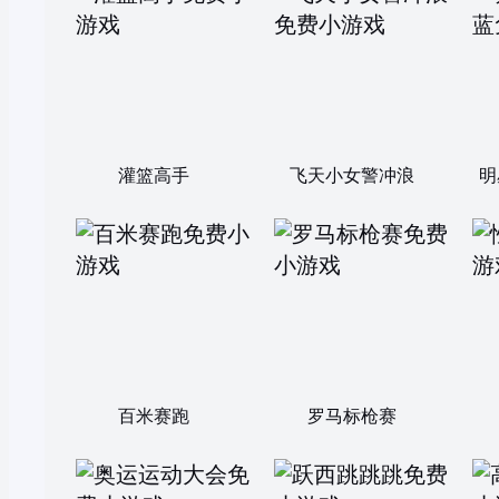
灌篮高手
飞天小女警冲浪
明
百米赛跑
罗马标枪赛