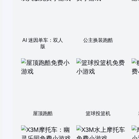
AI 迷因单车：双人
公主换装跑酷
版
屋顶跑酷
篮球投篮机