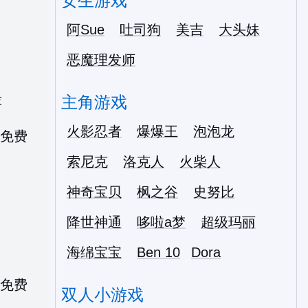
女生游戏
阿Sue
吐司狗
美吉
大头妹
恶魔理发师
主角游戏
技
火影忍者
爆爆王
泡泡龙
索尼克
洛克人
火柴人
神奇宝贝
枫之谷
史努比
降世神通
哆啦a梦
超级玛丽
海绵宝宝
Ben 10
Dora
双人小游戏