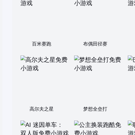
百米赛跑
布偶田径赛
高尔夫之星
梦想全垒打