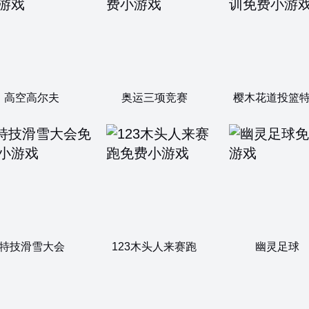
高空高尔夫
奥运三项竞赛
樱木花道投篮
特技滑雪大会
123木头人来赛跑
幽灵足球