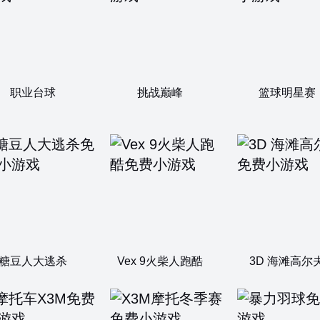
职业台球
挑战巅峰
篮球明星赛
糖豆人大逃杀
Vex 9火柴人跑酷
3D 海滩高尔