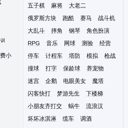
五子棋
麻将
大老二
俄罗斯方块
跑酷
赛马
战斗机
大乱斗
摔角
钢琴
角色扮演
特训
RPG
音乐
网球
测验
经营
停车
计程车
塔防
模拟
枪战
撞球
打字
保龄球
养宠物
迷宫
企鹅
电眼美女
魔塔
闪客快打
梦游先生
下楼梯
小朋友齐打交
蜗牛
流浪汉
坏坏冰淇淋
缆车
调酒