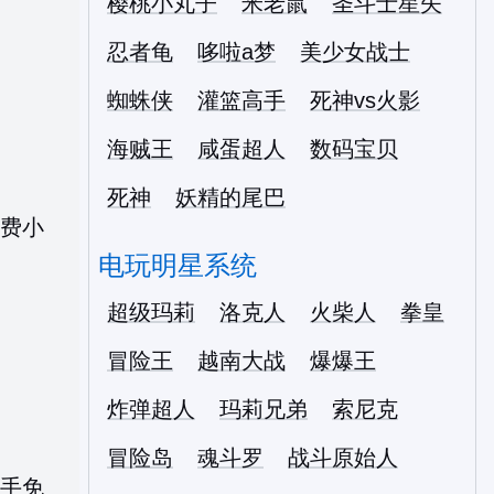
樱桃小丸子
米老鼠
圣斗士星矢
忍者龟
哆啦a梦
美少女战士
蜘蛛侠
灌篮高手
死神vs火影
海贼王
咸蛋超人
数码宝贝
死神
妖精的尾巴
电玩明星系统
超级玛莉
洛克人
火柴人
拳皇
冒险王
越南大战
爆爆王
炸弹超人
玛莉兄弟
索尼克
冒险岛
魂斗罗
战斗原始人