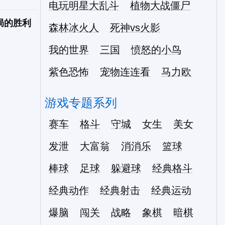
电玩明星大乱斗
植物大战僵尸
局的胜利
森林冰火人
死神vs火影
我的世界
三国
愤怒的小鸟
紫色恐怖
宠物连连看
马力欧
游戏专题系列
赛车
格斗
守城
女生
美女
发泄
大富翁
消消乐
篮球
棒球
足球
躲避球
经典格斗
经典动作
经典射击
经典运动
爆脑
闯关
战略
象棋
暗棋