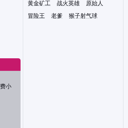
黄金矿工
战火英雄
原始人
冒险王
老爹
猴子射气球