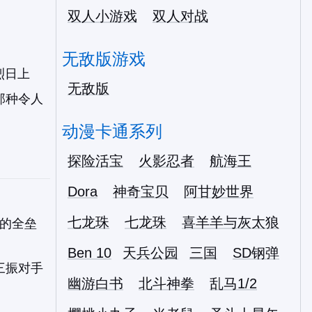
双人小游戏
双人对战
无敌版游戏
烈日上
无敌版
那种令人
动漫卡通系列
探险活宝
火影忍者
航海王
Dora
神奇宝贝
阿甘妙世界
七龙珠
七龙珠
喜羊羊与灰太狼
的全垒
Ben 10
天兵公园
三国
SD钢弹
三振对手
幽游白书
北斗神拳
乱马1/2