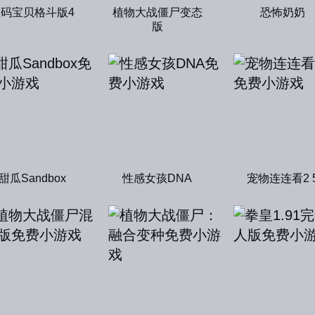
数码宝贝格斗版4
植物大战僵尸变态
恐怖奶奶
版
甜瓜Sandbox
性感女孩DNA
宠物连连看2 