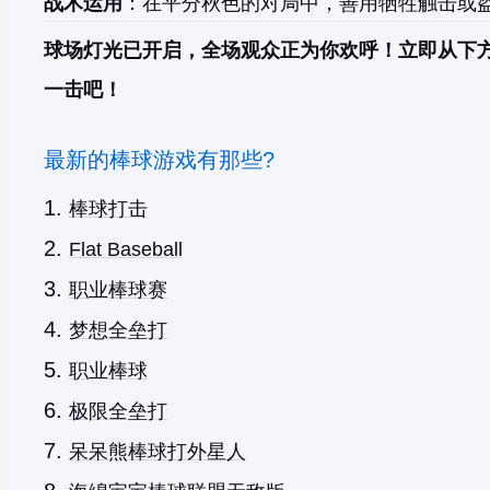
战术运用
：在平分秋色的对局中，善用牺牲触击或
球场灯光已开启，全场观众正为你欢呼！立即从下
一击吧！
最新的棒球游戏有那些?
棒球打击
Flat Baseball
职业棒球赛
梦想全垒打
职业棒球
极限全垒打
呆呆熊棒球打外星人