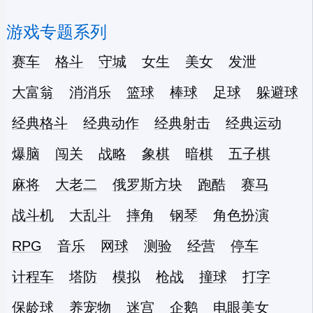
游戏专题系列
赛车
格斗
守城
女生
美女
发泄
大富翁
消消乐
篮球
棒球
足球
躲避球
经典格斗
经典动作
经典射击
经典运动
爆脑
闯关
战略
象棋
暗棋
五子棋
麻将
大老二
俄罗斯方块
跑酷
赛马
战斗机
大乱斗
摔角
钢琴
角色扮演
RPG
音乐
网球
测验
经营
停车
计程车
塔防
模拟
枪战
撞球
打字
保龄球
养宠物
迷宫
企鹅
电眼美女