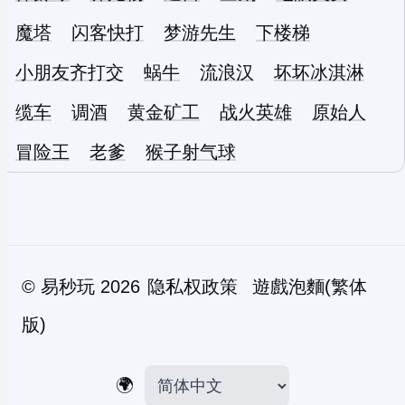
魔塔
闪客快打
梦游先生
下楼梯
小朋友齐打交
蜗牛
流浪汉
坏坏冰淇淋
缆车
调酒
黄金矿工
战火英雄
原始人
冒险王
老爹
猴子射气球
©
易秒玩
2026
隐私权政策
遊戲泡麵(繁体
版)
🌍