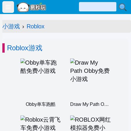
Open main menu
小游戏
›
Roblox
Roblox游戏
Obby单车跑酷
Draw My Path Obby