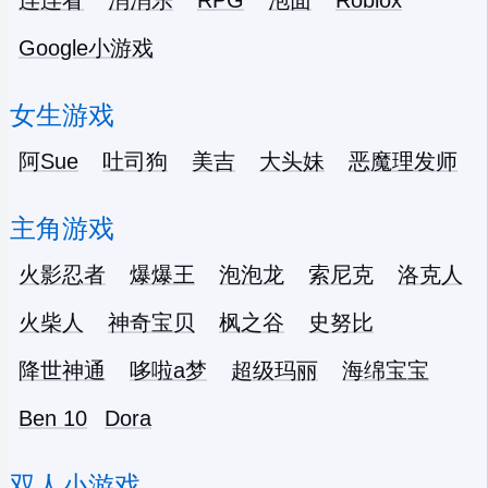
连连看
消消乐
RPG
泡面
Roblox
Google小游戏
女生游戏
阿Sue
吐司狗
美吉
大头妹
恶魔理发师
主角游戏
火影忍者
爆爆王
泡泡龙
索尼克
洛克人
火柴人
神奇宝贝
枫之谷
史努比
降世神通
哆啦a梦
超级玛丽
海绵宝宝
Ben 10
Dora
双人小游戏