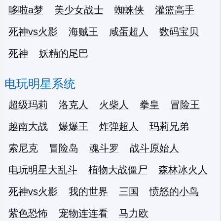
哆啦a梦
美少女战士
蜘蛛侠
灌篮高手
死神vs火影
海贼王
咸蛋超人
数码宝贝
死神
妖精的尾巴
电玩明星系统
超级玛莉
洛克人
火柴人
拳皇
冒险王
越南大战
爆爆王
炸弹超人
玛莉兄弟
索尼克
冒险岛
魂斗罗
战斗原始人
电玩明星大乱斗
植物大战僵尸
森林冰火人
死神vs火影
我的世界
三国
愤怒的小鸟
紫色恐怖
宠物连连看
马力欧