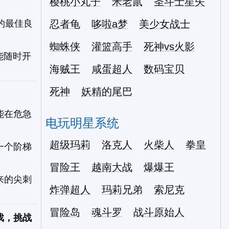
樱桃小丸子
米老鼠
圣斗士星矢
的最佳良
忍者龟
哆啦a梦
美少女战士
蜘蛛侠
灌篮高手
死神vs火影
能随时开
海贼王
咸蛋超人
数码宝贝
死神
妖精的尾巴
能在危急
电玩明星系统
超级玛莉
洛克人
火柴人
拳皇
一个阶梯
冒险王
越南大战
爆爆王
来的尖刺
炸弹超人
玛莉兄弟
索尼克
冒险岛
魂斗罗
战斗原始人
戏，挑战