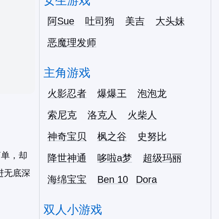
女生游戏
阿Sue
吐司狗
美吉
大头妹
恶魔理发师
主角游戏
火影忍者
爆爆王
泡泡龙
索尼克
洛克人
火柴人
神奇宝贝
枫之谷
史努比
简单，却
降世神通
哆啦a梦
超级玛丽
进无底深
海绵宝宝
Ben 10
Dora
双人小游戏