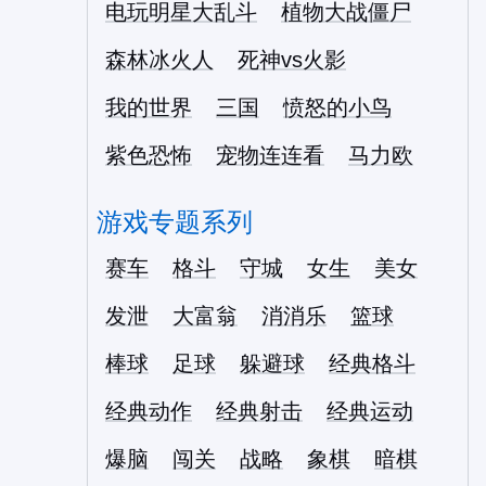
电玩明星大乱斗
植物大战僵尸
森林冰火人
死神vs火影
我的世界
三国
愤怒的小鸟
紫色恐怖
宠物连连看
马力欧
游戏专题系列
赛车
格斗
守城
女生
美女
发泄
大富翁
消消乐
篮球
棒球
足球
躲避球
经典格斗
经典动作
经典射击
经典运动
爆脑
闯关
战略
象棋
暗棋