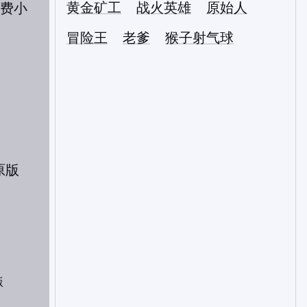
黄金矿工
战火英雄
原始人
冒险王
老爹
猴子射气球
版