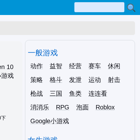
一般游戏
动作
益智
经营
赛车
休闲
策略
格斗
发泄
运动
射击
枪战
三国
鱼类
连连看
消消乐
RPG
泡面
Roblox
0下
Google小游戏