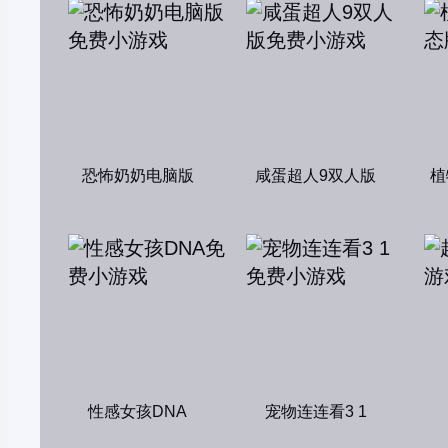
恐怖奶奶电脑版
咸蛋超人9双人版
植
性感女孩DNA
宠物连连看3 1