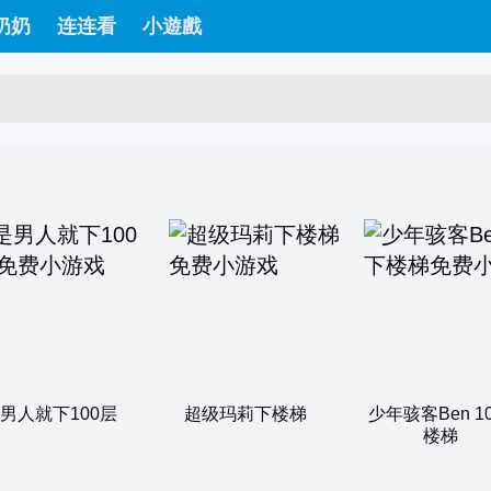
奶奶
连连看
小遊戲
男人就下100层
超级玛莉下楼梯
少年骇客Ben 1
楼梯