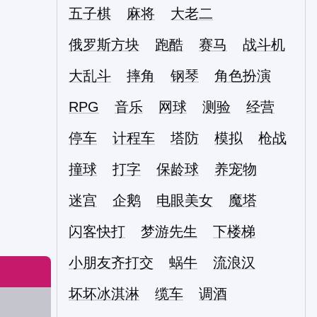
五子棋
麻将
大老二
俄罗斯方块
跑酷
赛马
战斗机
大乱斗
摔角
钢琴
角色扮演
RPG
音乐
网球
测验
经营
停车
计程车
塔防
模拟
枪战
撞球
打字
保龄球
养宠物
迷宫
企鹅
电眼美女
魔塔
闪客快打
梦游先生
下楼梯
小朋友齐打交
蜗牛
流浪汉
坏坏冰淇淋
缆车
调酒