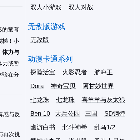
双人小游戏
双人对战
无敌版游戏
移的萤幕
无敌版
楼梯！小
*
体力与
动漫卡通系列
体力或暂
探险活宝
火影忍者
航海王
体验在分
Dora
神奇宝贝
阿甘妙世界
七龙珠
七龙珠
喜羊羊与灰太狼
Ben 10
天兵公园
三国
SD钢弹
奏感与反
幽游白书
北斗神拳
乱马1/2
与再次挑