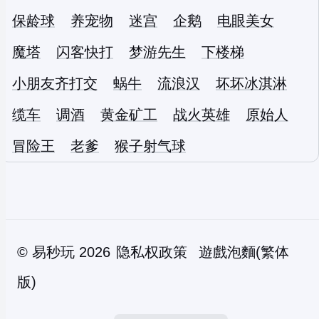
保龄球
养宠物
迷宫
企鹅
电眼美女
魔塔
闪客快打
梦游先生
下楼梯
小朋友齐打交
蜗牛
流浪汉
坏坏冰淇淋
缆车
调酒
黄金矿工
战火英雄
原始人
冒险王
老爹
猴子射气球
©
易秒玩
2026
隐私权政策
遊戲泡麵(繁体
版)