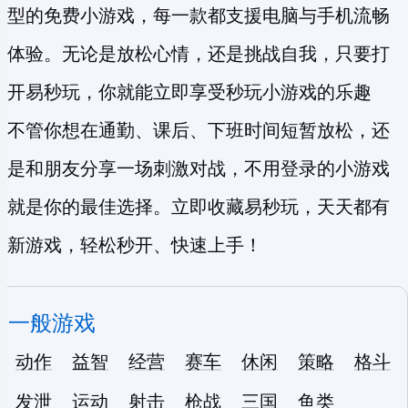
型的
免费小游戏
，每一款都支援电脑与手机流畅
体验。无论是放松心情，还是挑战自我，只要打
开易秒玩，你就能立即享受
秒玩小游戏
的乐趣
不管你想在通勤、课后、下班时间短暂放松，还
是和朋友分享一场刺激对战，不用登录的小游戏
就是你的最佳选择。立即收藏易秒玩，天天都有
新游戏，轻松秒开、快速上手！
一般游戏
动作
益智
经营
赛车
休闲
策略
格斗
发泄
运动
射击
枪战
三国
鱼类