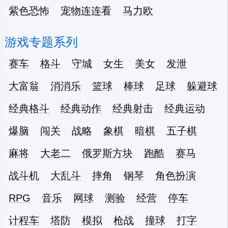
紫色恐怖
宠物连连看
马力欧
游戏专题系列
赛车
格斗
守城
女生
美女
发泄
大富翁
消消乐
篮球
棒球
足球
躲避球
经典格斗
经典动作
经典射击
经典运动
爆脑
闯关
战略
象棋
暗棋
五子棋
麻将
大老二
俄罗斯方块
跑酷
赛马
战斗机
大乱斗
摔角
钢琴
角色扮演
RPG
音乐
网球
测验
经营
停车
计程车
塔防
模拟
枪战
撞球
打字