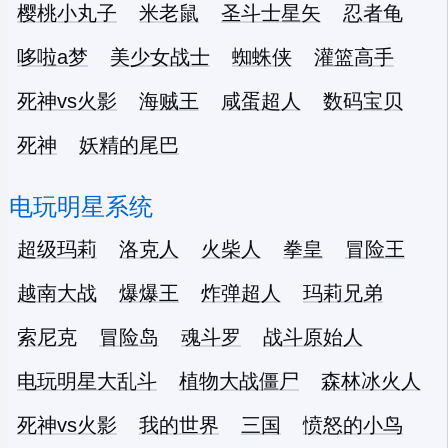
樱桃小丸子
米老鼠
圣斗士星矢
忍者龟
哆啦a梦
美少女战士
蜘蛛侠
灌篮高手
死神vs火影
海贼王
咸蛋超人
数码宝贝
死神
妖精的尾巴
电玩明星系统
超级玛莉
洛克人
火柴人
拳皇
冒险王
越南大战
爆爆王
炸弹超人
玛莉兄弟
索尼克
冒险岛
魂斗罗
战斗原始人
电玩明星大乱斗
植物大战僵尸
森林冰火人
死神vs火影
我的世界
三国
愤怒的小鸟