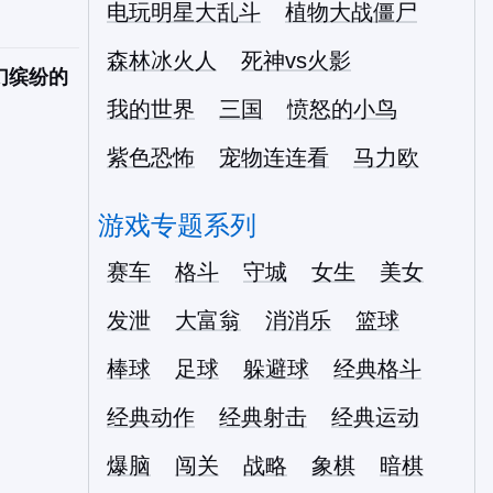
电玩明星大乱斗
植物大战僵尸
。
森林冰火人
死神vs火影
幻缤纷的
我的世界
三国
愤怒的小鸟
紫色恐怖
宠物连连看
马力欧
游戏专题系列
赛车
格斗
守城
女生
美女
发泄
大富翁
消消乐
篮球
棒球
足球
躲避球
经典格斗
经典动作
经典射击
经典运动
爆脑
闯关
战略
象棋
暗棋