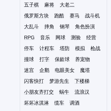
五子棋
麻将
大老二
俄罗斯方块
跑酷
赛马
战斗机
大乱斗
摔角
钢琴
角色扮演
RPG
音乐
网球
测验
经营
停车
计程车
塔防
模拟
枪战
撞球
打字
保龄球
养宠物
迷宫
企鹅
电眼美女
魔塔
闪客快打
梦游先生
下楼梯
小朋友齐打交
蜗牛
流浪汉
坏坏冰淇淋
缆车
调酒