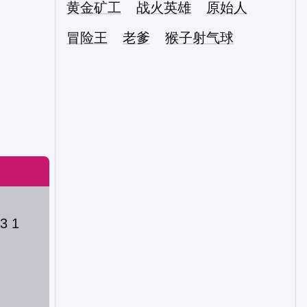
黄金矿工
战火英雄
原始人
冒险王
老爹
猴子射气球