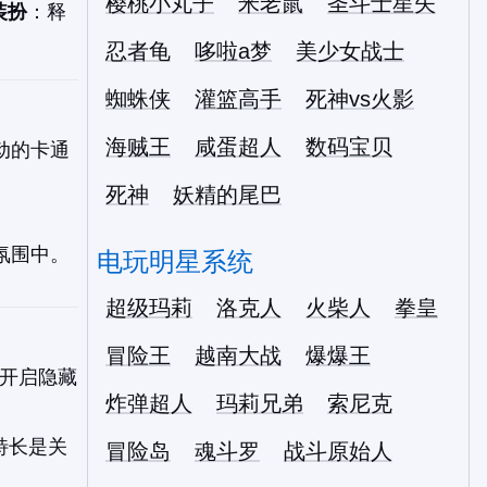
樱桃小丸子
米老鼠
圣斗士星矢
装扮
：释
忍者龟
哆啦a梦
美少女战士
蜘蛛侠
灌篮高手
死神vs火影
海贼王
咸蛋超人
数码宝贝
动的卡通
死神
妖精的尾巴
氛围中。
电玩明星系统
超级玛莉
洛克人
火柴人
拳皇
冒险王
越南大战
爆爆王
开启隐藏
炸弹超人
玛莉兄弟
索尼克
特长是关
冒险岛
魂斗罗
战斗原始人