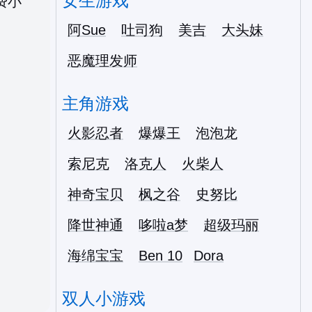
女生游戏
阿Sue
吐司狗
美吉
大头妹
恶魔理发师
主角游戏
火影忍者
爆爆王
泡泡龙
索尼克
洛克人
火柴人
神奇宝贝
枫之谷
史努比
降世神通
哆啦a梦
超级玛丽
海绵宝宝
Ben 10
Dora
双人小游戏