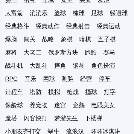
大富翁
消消乐
篮球
棒球
足球
躲避球
经典格斗
经典动作
经典射击
经典运动
爆脑
闯关
战略
象棋
暗棋
五子棋
麻将
大老二
俄罗斯方块
跑酷
赛马
战斗机
大乱斗
摔角
钢琴
角色扮演
RPG
音乐
网球
测验
经营
停车
计程车
塔防
模拟
枪战
撞球
打字
保龄球
养宠物
迷宫
企鹅
电眼美女
魔塔
闪客快打
梦游先生
下楼梯
小朋友齐打交
蜗牛
流浪汉
坏坏冰淇淋