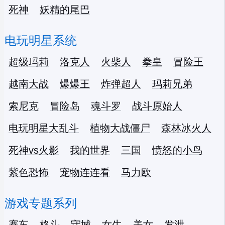
死神
妖精的尾巴
电玩明星系统
超级玛莉
洛克人
火柴人
拳皇
冒险王
越南大战
爆爆王
炸弹超人
玛莉兄弟
索尼克
冒险岛
魂斗罗
战斗原始人
电玩明星大乱斗
植物大战僵尸
森林冰火人
死神vs火影
我的世界
三国
愤怒的小鸟
紫色恐怖
宠物连连看
马力欧
游戏专题系列
赛车
格斗
守城
女生
美女
发泄