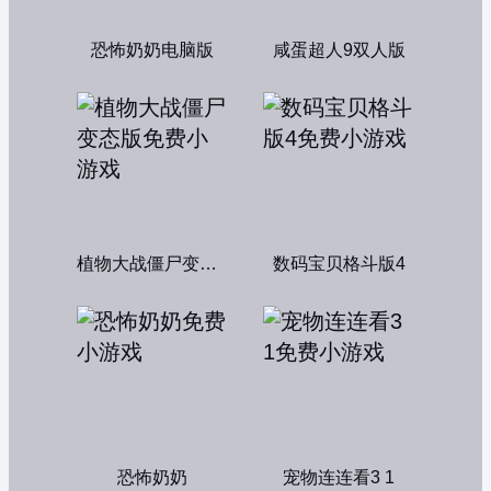
恐怖奶奶电脑版
咸蛋超人9双人版
植物大战僵尸变态版
数码宝贝格斗版4
恐怖奶奶
宠物连连看3 1