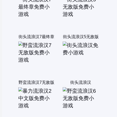
街头流浪汉7最终章
街头流浪汉5无敌版
野蛮流浪汉7无敌版
街头流浪汉