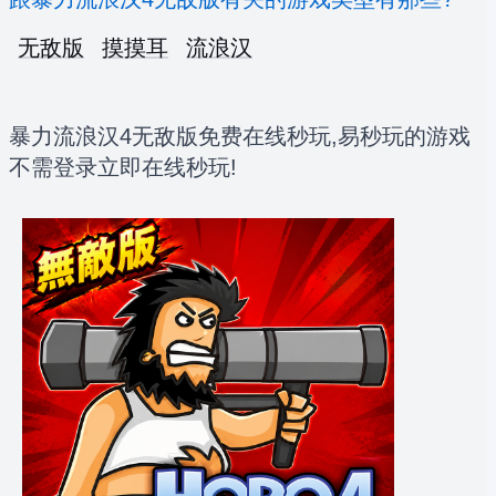
无敌版
摸摸耳
流浪汉
暴力流浪汉4无敌版免费在线秒玩,易秒玩的游戏
不需登录立即在线秒玩!