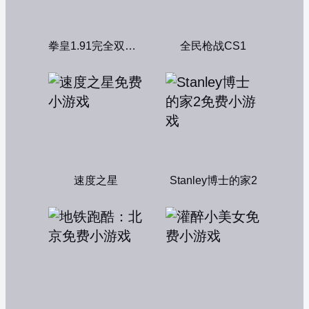
拳皇1.91完全双人版
全民枪战CS1
速度之星
Stanley博士的家2