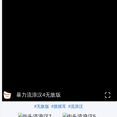
暴力流浪汉4无敌版
#无敌版
#摸摸耳
#流浪汉