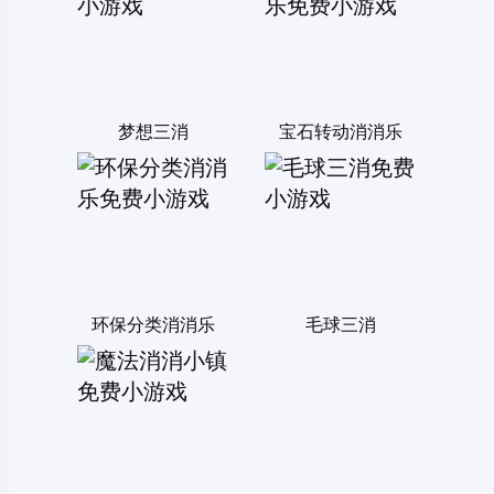
梦想三消
宝石转动消消乐
环保分类消消乐
毛球三消