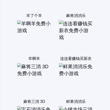
羊了个羊
麻将消消乐
羊啊羊
连连看赚钱买新衣
麻将三消 3D
鲜果消消乐