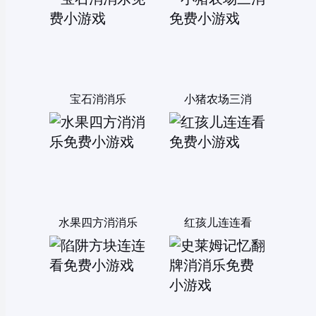
宝石消消乐
小猪农场三消
水果四方消消乐
红孩儿连连看