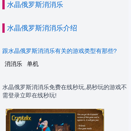
水晶俄罗斯消消乐
水晶俄罗斯消消乐介绍
跟水晶俄罗斯消消乐有关的游戏类型有那些?
消消乐
单机
水晶俄罗斯消消乐免费在线秒玩,易秒玩的游戏不
需登录立即在线秒玩!