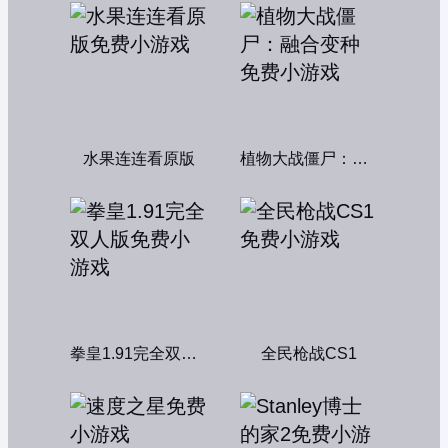
水果连连看原版
植物大战僵尸：融合变种
拳皇1.91完全双人版
全民枪战CS1