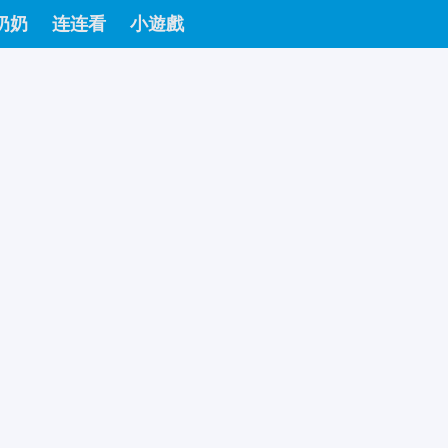
奶奶
连连看
小遊戲