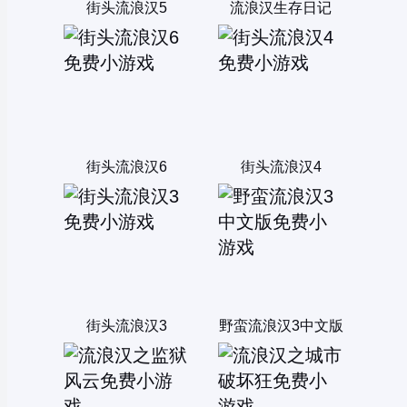
街头流浪汉5
流浪汉生存日记
街头流浪汉6
街头流浪汉4
街头流浪汉3
野蛮流浪汉3中文版