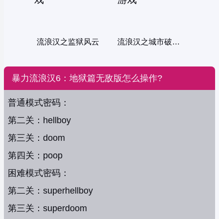
流浪汉之监狱风云
流浪汉之城市破坏狂
暴力流浪汉6：地狱篇无敌版怎么操作?
普通模式密码：
第二关：hellboy
第三关：doom
第四关：poop
困难模式密码：
第二关：superhellboy
第三关：superdoom