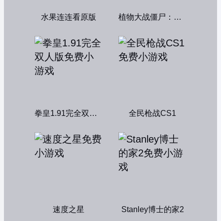
水果连连看原版
植物大战僵尸：融合变种
拳皇1.91完全双人版
全民枪战CS1
速度之星
Stanley博士的家2