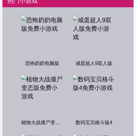
热门小游戏
恐怖奶奶电脑版
咸蛋超人9双人版
植物大战僵尸变态版
数码宝贝格斗版4