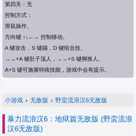
第四关：无
控制方式：
滑鼠操作。
方向键 ↑↓←→ 控制移动。
A 键攻击，S 键踢，D 键组合技。
→→+A 键肚子顶人，→→+S 键脚推人。
A+S 键可施展特殊技能，游戏中会有提示。
小游戏
›
无敌版
›
野蛮流浪汉6无敌版
暴力流浪汉6：地狱篇无敌版 (野蛮流浪
汉6无敌版)