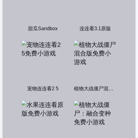
甜瓜Sandbox
连连看3.1原版
宠物连连看2 5
植物大战僵尸混合版