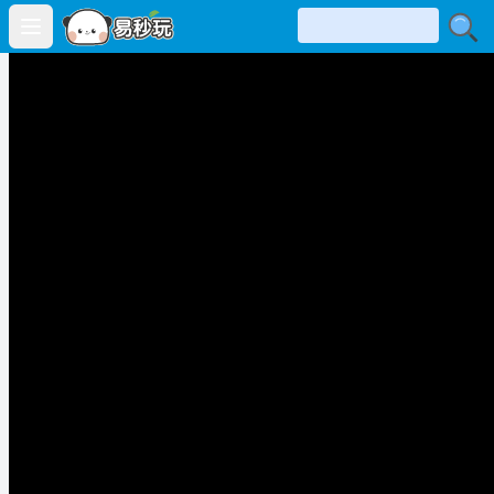
Open main menu