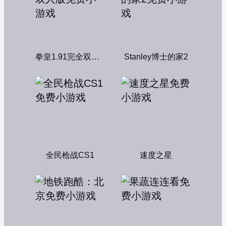
拳皇1.91完全双人版
Stanley博士的家2
全民枪战CS1
速度之星