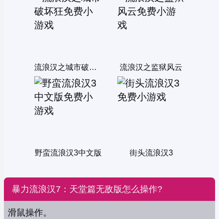
流浪汉之城市破坏狂
流浪汉之监狱风云
野蛮流浪汉3中文版
街头流浪汉3
暴力流浪汉7：天堂篇无敌版怎么操作?
滑鼠操作。