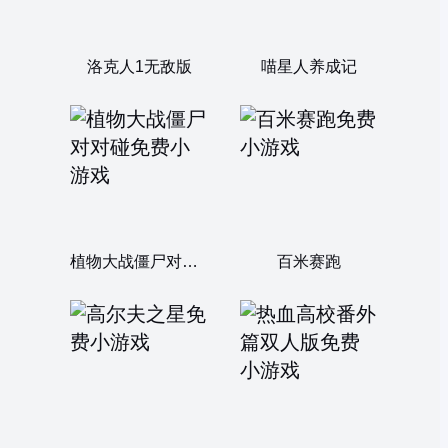
洛克人1无敌版
喵星人养成记
植物大战僵尸对对碰
百米赛跑