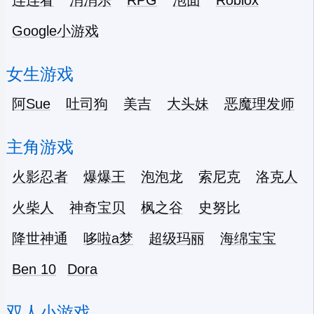
连连看
消消乐
RPG
泡面
Roblox
Google小游戏
女生游戏
阿Sue
吐司狗
美吉
大头妹
恶魔理发师
主角游戏
火影忍者
爆爆王
泡泡龙
索尼克
洛克人
火柴人
神奇宝贝
枫之谷
史努比
降世神通
哆啦a梦
超级玛丽
海绵宝宝
Ben 10
Dora
双人小游戏