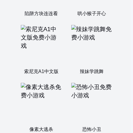
陷阱方块连连看
哄小猴子开心
索尼克A1中文版
辣妹学跳舞
像素大逃杀
恐怖小丑