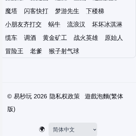
魔塔
闪客快打
梦游先生
下楼梯
小朋友齐打交
蜗牛
流浪汉
坏坏冰淇淋
缆车
调酒
黄金矿工
战火英雄
原始人
冒险王
老爹
猴子射气球
©
易秒玩
2026
隐私权政策
遊戲泡麵(繁体
版)
🌍