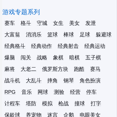
游戏专题系列
赛车
格斗
守城
女生
美女
发泄
大富翁
消消乐
篮球
棒球
足球
躲避球
经典格斗
经典动作
经典射击
经典运动
爆脑
闯关
战略
象棋
暗棋
五子棋
麻将
大老二
俄罗斯方块
跑酷
赛马
战斗机
大乱斗
摔角
钢琴
角色扮演
RPG
音乐
网球
测验
经营
停车
计程车
塔防
模拟
枪战
撞球
打字
保龄球
养宠物
迷宫
企鹅
电眼美女