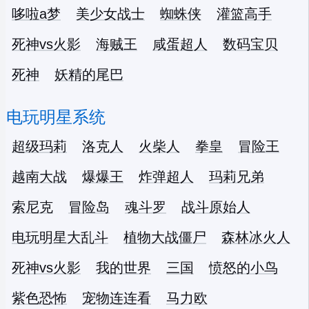
哆啦a梦
美少女战士
蜘蛛侠
灌篮高手
死神vs火影
海贼王
咸蛋超人
数码宝贝
死神
妖精的尾巴
电玩明星系统
超级玛莉
洛克人
火柴人
拳皇
冒险王
越南大战
爆爆王
炸弹超人
玛莉兄弟
索尼克
冒险岛
魂斗罗
战斗原始人
电玩明星大乱斗
植物大战僵尸
森林冰火人
死神vs火影
我的世界
三国
愤怒的小鸟
紫色恐怖
宠物连连看
马力欧