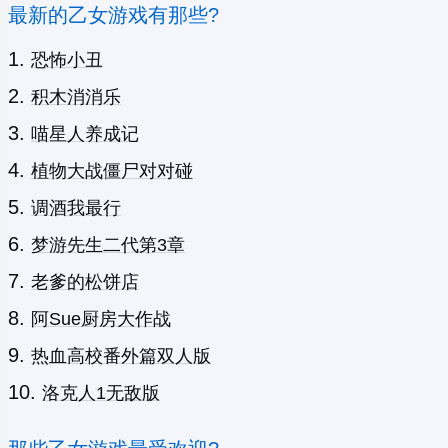
最新的乙女游戏有那些?
恐怖小丑
积木消消乐
喵星人养成记
植物大战僵尸对对碰
调酒我最行
梦游先生二代第3章
老爹的松饼店
阿Sue厨房大作战
热血高校番外篇双人版
洛克人1无敌版