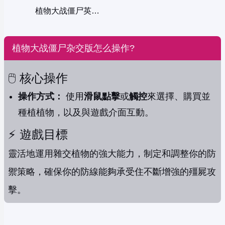
植物大战僵尸英雄版
植物大战僵尸杂交版怎么操作?
🖱️ 核心操作
操作方式：
使用
滑鼠點擊
或
觸控
來選擇、購買並
種植植物，以及與遊戲介面互動。
⚡️ 遊戲目標
靈活地運用雜交植物的強大能力，制定和調整你的防
禦策略，確保你的防線能夠承受住不斷增強的殭屍攻
擊。