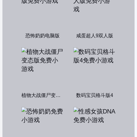
恐怖奶奶电脑版
咸蛋超人9双人版
植物大战僵尸变态版
数码宝贝格斗版4