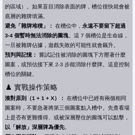
的區域）。如果盲目消除表面的牌，槽位很快就會被
底層的雜牌填滿。
避免「雜牌堆積」：
在槽位中，
永遠不要留下超過
3-4 個暫時無法消除的圖塊
。這 7 個槽位是生命線，
一旦被雜牌佔據，遊戲失敗的可能性就會飆升。
預判與記憶：
嘗試記住被消除的圖塊下方壓著什麼
圖案，或預估接下來 2-3 步能消除什麼牌。這是控制
槽位的關鍵。
♟️ 實戰操作策略
湊對原則（1 + 1 + X）：
在槽位中已經有兩個相同
圖案時，不要急著將第三個圖案點入槽中。先查看場
上是否有更難獲得、或被深層壓住的圖塊可以點擊，
以「解放」深層牌為優先
。