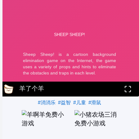
羊了个羊
#消消乐
#益智
#儿童
#滑鼠