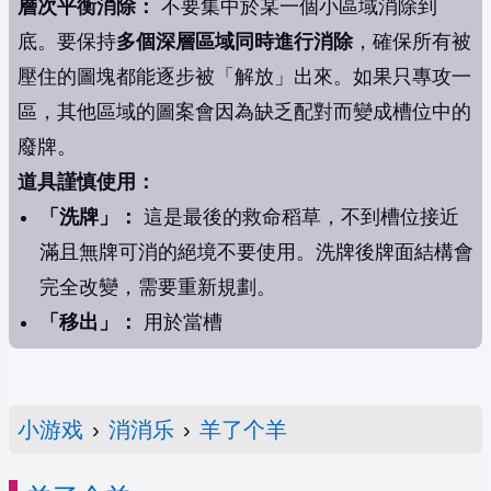
層次平衡消除：
不要集中於某一個小區域消除到
底。要保持
多個深層區域同時進行消除
，確保所有被
壓住的圖塊都能逐步被「解放」出來。如果只專攻一
區，其他區域的圖案會因為缺乏配對而變成槽位中的
廢牌。
道具謹慎使用：
「洗牌」：
這是最後的救命稻草，不到槽位接近
滿且無牌可消的絕境不要使用。洗牌後牌面結構會
完全改變，需要重新規劃。
「移出」：
用於當槽
小游戏
›
消消乐
›
羊了个羊