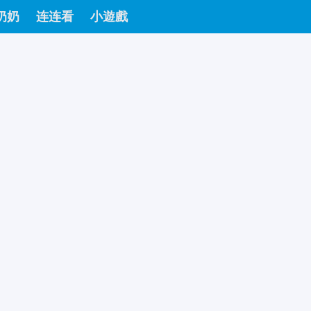
奶奶
连连看
小遊戲