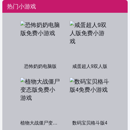
热门小游戏
恐怖奶奶电脑版
咸蛋超人9双人版
植物大战僵尸变态版
数码宝贝格斗版4