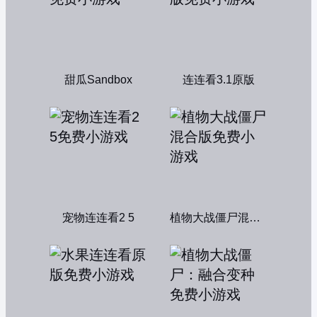
甜瓜Sandbox
连连看3.1原版
宠物连连看2 5
植物大战僵尸混合版