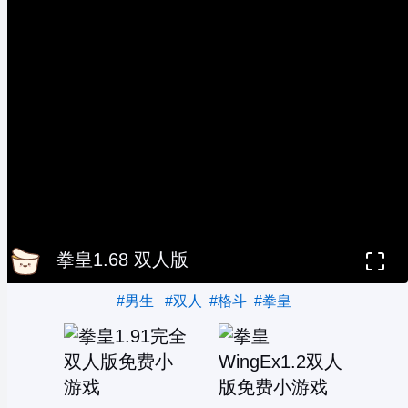
拳皇1.68 双人版
#男生
#双人
#格斗
#拳皇