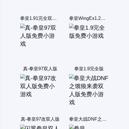
拳皇1.91完全双人版
拳皇WingEx1.2双人版
真-拳皇97双人版
拳皇1.9完全版
真-拳皇97改双人版
拳皇大战DNF之饿狼来袭双人版