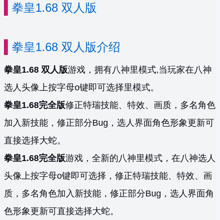
拳皇1.68 双人版
拳皇1.68 双人版介绍
拳皇1.68 双人版
游戏，拥有八神里模式,当玩家在八神
选人头像上按字母o键即可选择里模式。
拳皇1.68完全版
修正特瑞技能、特效、画质，多名角色
加入新技能，修正部分Bug，选人界面角色形象更新可
直接选择大蛇。
拳皇1.68完全版
游戏，全新的八神里模式，在八神选人
头像上按字母o键即可选择，修正特瑞技能、特效、画
质，多名角色加入新技能，修正部分Bug，选人界面角
色形象更新可直接选择大蛇。