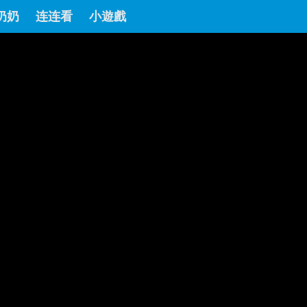
奶奶
连连看
小遊戲