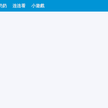
奶奶
连连看
小遊戲