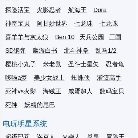
探险活宝
火影忍者
航海王
Dora
神奇宝贝
阿甘妙世界
七龙珠
七龙珠
喜羊羊与灰太狼
Ben 10
天兵公园
三国
SD钢弹
幽游白书
北斗神拳
乱马1/2
樱桃小丸子
米老鼠
圣斗士星矢
忍者龟
哆啦a梦
美少女战士
蜘蛛侠
灌篮高手
死神vs火影
海贼王
咸蛋超人
数码宝贝
死神
妖精的尾巴
电玩明星系统
超级玛莉
洛克人
火柴人
拳皇
冒险王