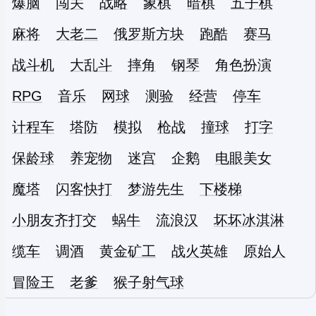
爆脑
闯关
战略
象棋
暗棋
五子棋
麻将
大老二
俄罗斯方块
跑酷
赛马
战斗机
大乱斗
摔角
钢琴
角色扮演
RPG
音乐
网球
测验
经营
停车
计程车
塔防
模拟
枪战
撞球
打字
保龄球
养宠物
迷宫
企鹅
电眼美女
魔塔
闪客快打
梦游先生
下楼梯
小朋友齐打交
蜗牛
流浪汉
坏坏冰淇淋
缆车
调酒
黄金矿工
战火英雄
原始人
冒险王
老爹
猴子射气球