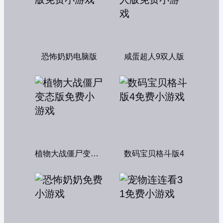
恐怖奶奶电脑版
咸蛋超人9双人版
植物大战僵尸变态版
数码宝贝格斗版4