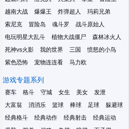
越南大战
爆爆王
炸弹超人
玛莉兄弟
索尼克
冒险岛
魂斗罗
战斗原始人
电玩明星大乱斗
植物大战僵尸
森林冰火人
死神vs火影
我的世界
三国
愤怒的小鸟
紫色恐怖
宠物连连看
马力欧
游戏专题系列
赛车
格斗
守城
女生
美女
发泄
大富翁
消消乐
篮球
棒球
足球
躲避球
经典格斗
经典动作
经典射击
经典运动