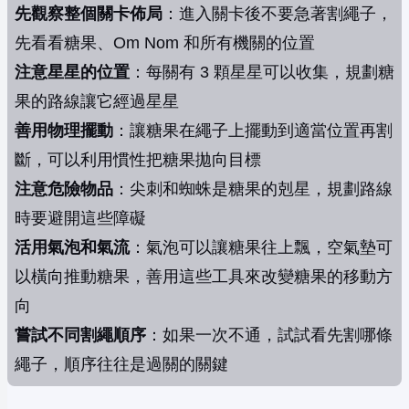
先觀察整個關卡佈局
：進入關卡後不要急著割繩子，
先看看糖果、Om Nom 和所有機關的位置
注意星星的位置
：每關有 3 顆星星可以收集，規劃糖
果的路線讓它經過星星
善用物理擺動
：讓糖果在繩子上擺動到適當位置再割
斷，可以利用慣性把糖果拋向目標
注意危險物品
：尖刺和蜘蛛是糖果的剋星，規劃路線
時要避開這些障礙
活用氣泡和氣流
：氣泡可以讓糖果往上飄，空氣墊可
以橫向推動糖果，善用這些工具來改變糖果的移動方
向
嘗試不同割繩順序
：如果一次不通，試試看先割哪條
繩子，順序往往是過關的關鍵