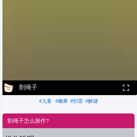
割绳子
#儿童
#糖果
#扫雷
#解谜
割绳子怎么操作?