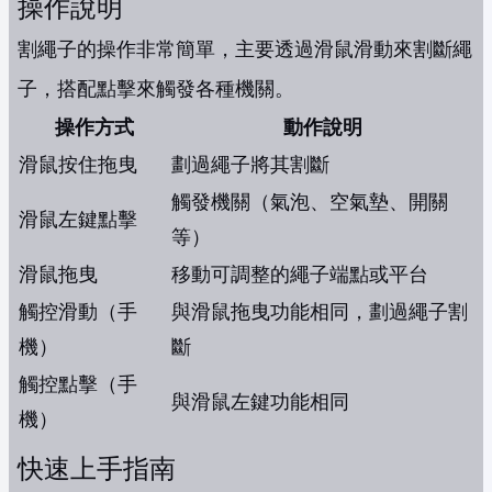
操作說明
割繩子的操作非常簡單，主要透過滑鼠滑動來割斷繩
子，搭配點擊來觸發各種機關。
操作方式
動作說明
滑鼠按住拖曳
劃過繩子將其割斷
觸發機關（氣泡、空氣墊、開關
滑鼠左鍵點擊
等）
滑鼠拖曳
移動可調整的繩子端點或平台
觸控滑動（手
與滑鼠拖曳功能相同，劃過繩子割
機）
斷
觸控點擊（手
與滑鼠左鍵功能相同
機）
快速上手指南