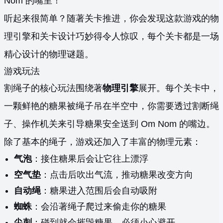
Nom 的嘴里！
听起来很简单？随著关卡推进，你会发现这款游戏的物
理引擎和关卡设计巧妙得令人惊叹，每个关卡都是一场
精心设计的物理谜题。
游戏玩法
割绳子的核心玩法围绕著
物理引擎
展开。每个关卡中，
一颗鲜艳的糖果被绳子吊在半空中，你需要透过割断绳
子、操作机关来引导糖果安全送到 Om Nom 的嘴边。
除了基本的绳子，游戏还加入了丰富的物理元素：
气泡
：接住糖果后会让它往上漂浮
空气垫
：点击后吹出气流，推动糖果改变方向
自动绳
：糖果进入范围后会自动吸附
蜘蛛
：会沿著绳子爬过来偷走你的糖果
尖刺
：碰到就会摧毁糖果，必须小心避开