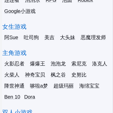
连连看
消消乐
RPG
泡面
Roblox
Google小游戏
女生游戏
阿Sue
吐司狗
美吉
大头妹
恶魔理发师
主角游戏
火影忍者
爆爆王
泡泡龙
索尼克
洛克人
火柴人
神奇宝贝
枫之谷
史努比
降世神通
哆啦a梦
超级玛丽
海绵宝宝
Ben 10
Dora
双人小游戏