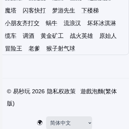
魔塔
闪客快打
梦游先生
下楼梯
小朋友齐打交
蜗牛
流浪汉
坏坏冰淇淋
缆车
调酒
黄金矿工
战火英雄
原始人
冒险王
老爹
猴子射气球
©
易秒玩
2026
隐私权政策
遊戲泡麵(繁体
版)
🌍