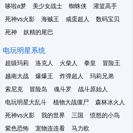
哆啦a梦
美少女战士
蜘蛛侠
灌篮高手
死神vs火影
海贼王
咸蛋超人
数码宝贝
死神
妖精的尾巴
电玩明星系统
超级玛莉
洛克人
火柴人
拳皇
冒险王
越南大战
爆爆王
炸弹超人
玛莉兄弟
索尼克
冒险岛
魂斗罗
战斗原始人
电玩明星大乱斗
植物大战僵尸
森林冰火人
死神vs火影
我的世界
三国
愤怒的小鸟
紫色恐怖
宠物连连看
马力欧