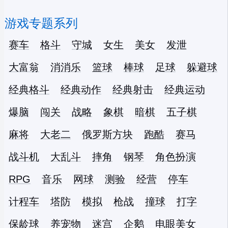
游戏专题系列
赛车
格斗
守城
女生
美女
发泄
大富翁
消消乐
篮球
棒球
足球
躲避球
经典格斗
经典动作
经典射击
经典运动
爆脑
闯关
战略
象棋
暗棋
五子棋
麻将
大老二
俄罗斯方块
跑酷
赛马
战斗机
大乱斗
摔角
钢琴
角色扮演
RPG
音乐
网球
测验
经营
停车
计程车
塔防
模拟
枪战
撞球
打字
保龄球
养宠物
迷宫
企鹅
电眼美女