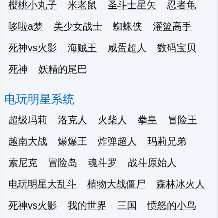
樱桃小丸子
米老鼠
圣斗士星矢
忍者龟
哆啦a梦
美少女战士
蜘蛛侠
灌篮高手
死神vs火影
海贼王
咸蛋超人
数码宝贝
死神
妖精的尾巴
电玩明星系统
超级玛莉
洛克人
火柴人
拳皇
冒险王
越南大战
爆爆王
炸弹超人
玛莉兄弟
索尼克
冒险岛
魂斗罗
战斗原始人
电玩明星大乱斗
植物大战僵尸
森林冰火人
死神vs火影
我的世界
三国
愤怒的小鸟