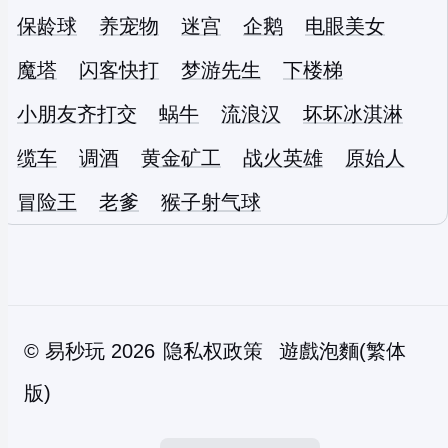
保龄球
养宠物
迷宫
企鹅
电眼美女
魔塔
闪客快打
梦游先生
下楼梯
小朋友齐打交
蜗牛
流浪汉
坏坏冰淇淋
缆车
调酒
黄金矿工
战火英雄
原始人
冒险王
老爹
猴子射气球
©
易秒玩
2026
隐私权政策
遊戲泡麵(繁体
版)