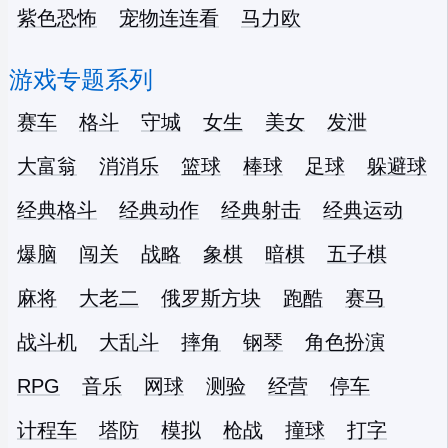
紫色恐怖
宠物连连看
马力欧
游戏专题系列
赛车
格斗
守城
女生
美女
发泄
大富翁
消消乐
篮球
棒球
足球
躲避球
经典格斗
经典动作
经典射击
经典运动
爆脑
闯关
战略
象棋
暗棋
五子棋
麻将
大老二
俄罗斯方块
跑酷
赛马
战斗机
大乱斗
摔角
钢琴
角色扮演
RPG
音乐
网球
测验
经营
停车
计程车
塔防
模拟
枪战
撞球
打字