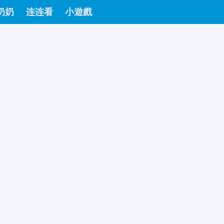
奶奶
连连看
小遊戲