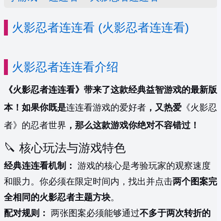
火影忍者连连看 (火影忍者连连看)
火影忍者连连看介绍
《火影忍者连连看》带来了这款经典益智游戏的最新版
本！如果你既是
连连看游戏的爱好者
，又热爱
《火影忍
者》的忍者世界
，那么这款游戏你绝对不容错过！
🔪 核心玩法与游戏特色
经典连连看机制：
游戏的核心是考验玩家的观察速度
和眼力。你必须在限定时间内，找出并点击
两个图案完
全相同的火影忍者主题方块
。
配对规则：
两张图案必须能够通过
不多于两次转折的