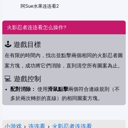
阿Sue水果连连看2
火影忍者连连看怎么操作?
🕹️ 遊戲目標
在有限的時間內，找出並點擊兩個相同的火影忍者圖
案方塊，成功將它們消除，直到清空所有圖案為止。
💻 遊戲控制
配對消除：
使用
滑鼠點擊
兩個符合連線規則（不
多於兩次轉折的直線）的相同圖案方塊。
小游戏
›
连连看
›
火影忍者连连看