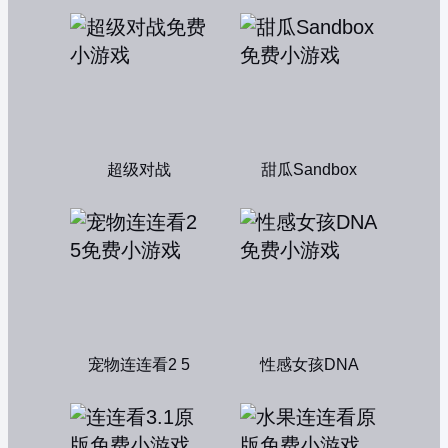
超级对战
甜瓜Sandbox
宠物连连看2 5
性感女孩DNA