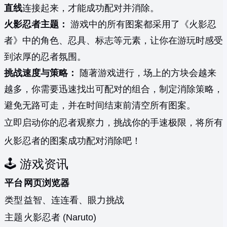
直线
连接起来，才能成功配对并消除。
火影忍者主题：
游戏中的所有图案都采用了《火影忍
者》中的角色、忍具、标志等元素，让你在游玩时感受
到浓厚的忍者氛围。
挑战速度与策略：
随著游戏进行，场上的方块会越来
越多，你需要迅速找出可配对的组合，制定消除策略，
避免无路可走，并在时间结束前清空所有图案。
立即启动你的忍者观察力，挑战你的手速极限，将所有
火影忍者的图案成功配对消除吧！
🕹️ 游戏资讯
平台
网页浏览器
类型
益智、连连看、眼力挑战
主题
火影忍者 (Naruto)