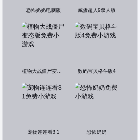
恐怖奶奶电脑版
咸蛋超人9双人版
植物大战僵尸变态版
数码宝贝格斗版4
宠物连连看3 1
恐怖奶奶