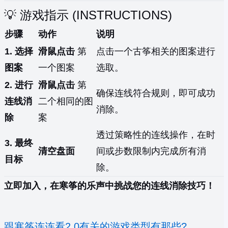
💡 游戏指示 (INSTRUCTIONS)
步骤
动作
说明
1. 选择
滑鼠点击
第
点击一个古筝相关的图案进行
图案
一个图案
选取。
2. 进行
滑鼠点击
第
确保连线符合规则，即可成功
连线消
二个相同的图
消除。
除
案
透过策略性的连线操作，在时
3. 最终
清空盘面
间或步数限制内完成所有消
目标
除。
立即加入，在寒筝的乐声中挑战您的连线消除技巧！
跟寒筝连连看2.0有关的游戏类型有那些?