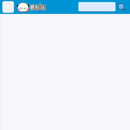
Open main menu